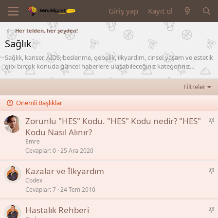
Giriş yap
Kayıt ol
Her telden, her şeyden!
Sağlık
Sağlık, kanser, AIDS, beslenme, gebelik, ilkyardım, cinsel yaşam ve estetik
gibi birçok konuda güncel haberlere ulaşabileceğiniz kategoriniz...
Filtreler
Önemli Başlıklar
S
Zorunlu "HES" Kodu. "HES" Kodu nedir? "HES"
a
Kodu Nasıl Alınır?
b
Emre
i
Cevaplar
0
25 Ara 2020
t
S
Kazalar ve İlkyardım
a
Codex
Cevaplar
7
24 Tem 2010
b
i
S
Hastalık Rehberi
t