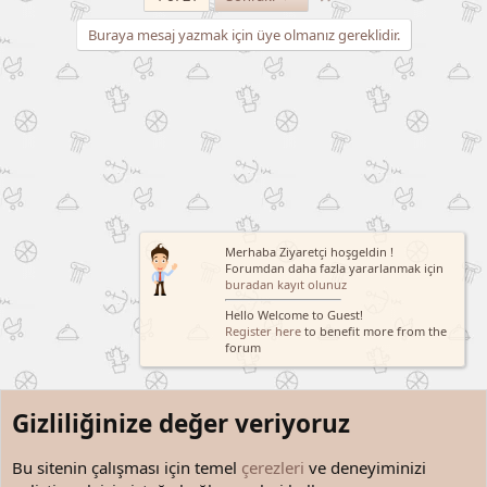
Buraya mesaj yazmak için üye olmanız gereklidir.
Merhaba Ziyaretçi hoşgeldin !
Forumdan daha fazla yararlanmak için
buradan kayıt olunuz
Hello Welcome to Guest!
Register here
to benefit more from the
forum
Gizliliğinize değer veriyoruz
Bu sitenin çalışması için temel
çerezleri
ve deneyiminizi