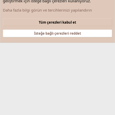
geliştirmek için isteğe bağlı çerezleri kullanıyoruz.
Her telden, her şeyden!
Daha fazla bilgi görün ve tercihlerinizi yapılandırın
Çerezler
Türkçe (TR)
Tüm çerezleri kabul et
Bize ulaşın
Şartlar ve kurallar
Gizlilik politikası
Yardım
Anasayfa
R
S
İsteğe bağlı çerezleri reddet
S
®
Community platform by XenForo
© 2010-2025 XenForo Ltd.