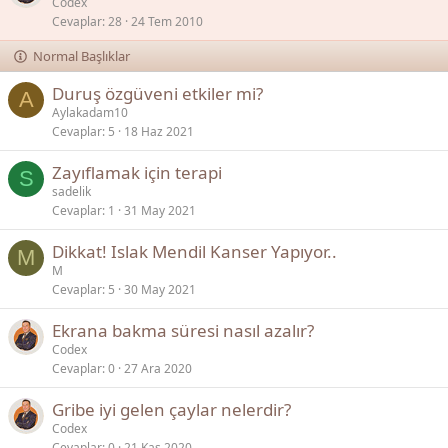
a
Codex
Cevaplar
28
24 Tem 2010
b
i
Normal Başlıklar
t
Duruş özgüveni etkiler mi?
A
Aylakadam10
Cevaplar
5
18 Haz 2021
Zayıflamak için terapi
S
sadelik
Cevaplar
1
31 May 2021
Dikkat! Islak Mendil Kanser Yapıyor..
M
M
Cevaplar
5
30 May 2021
Ekrana bakma süresi nasıl azalır?
Codex
Cevaplar
0
27 Ara 2020
Gribe iyi gelen çaylar nelerdir?
Codex
Cevaplar
0
21 Kas 2020