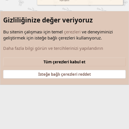
Gizliliğinize değer veriyoruz
Bu sitenin çalışması için temel
çerezleri
ve deneyiminizi
geliştirmek için isteğe bağlı çerezleri kullanıyoruz.
Çocuk, Aile ve Eğitim
Daha fazla bilgi görün ve tercihlerinizi yapılandırın
Çerezler
Türkçe (TR)
Tüm çerezleri kabul et
Bize ulaşın
Şartlar ve kurallar
Gizlilik politikası
Yardım
Anasayfa
R
S
İsteğe bağlı çerezleri reddet
S
®
Community platform by XenForo
© 2010-2025 XenForo Ltd.