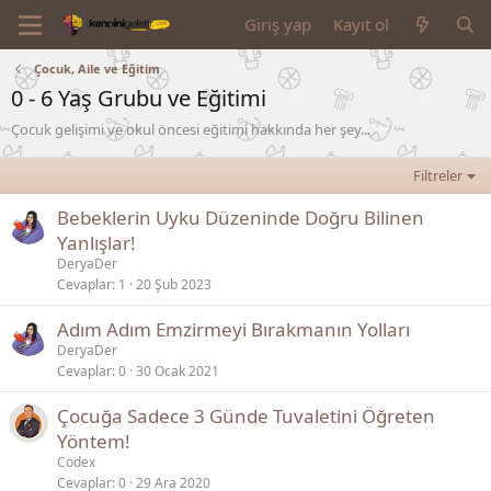
Giriş yap
Kayıt ol
Çocuk, Aile ve Eğitim
0 - 6 Yaş Grubu ve Eğitimi
Çocuk gelişimi ve okul öncesi eğitimi hakkında her şey...
Filtreler
Bebeklerin Uyku Düzeninde Doğru Bilinen
Yanlışlar!
DeryaDer
Cevaplar
1
20 Şub 2023
Adım Adım Emzirmeyi Bırakmanın Yolları
DeryaDer
Cevaplar
0
30 Ocak 2021
Çocuğa Sadece 3 Günde Tuvaletini Öğreten
Yöntem!
Codex
Cevaplar
0
29 Ara 2020