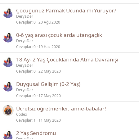
Çocuğunuz Parmak Ucunda mı Yürüyor?
DeryaDer
Cevaplar
0
20 Ağu 2020
0-6 yaş arası çocuklarda utangaçlık
DeryaDer
Cevaplar
0
19 Haz 2020
18 Ay- 2 Yaş Çocuklarında Atma Davranışı
DeryaDer
Cevaplar
0
22 May 2020
Duygusal Gelişim (0-2 Yaş)
DeryaDer
Cevaplar
0
17 May 2020
Ücretsiz öğretmenler; anne-babalar!
Codex
Cevaplar
1
11 May 2020
2 Yaş Sendromu
DeryaDer