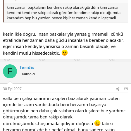
kimi zaman başkalarını kendime rakip olarak gördüm kimi zaman
kendimi kendime rakip olarak gördüm.kendime rakip olduğumda
kazandım hep.bu yüzden bence kişi her zaman kendini geçmeli.
kesinlikle dogru, insan baskalarıyla yarısa girmemeli, cünkü
etrafında her zaman daha güclü insanlarla beraber olacaktır.
eger insan kendiyle yarısırsa o zaman basarılı olacak, ve
kendini mutlu hissedecektir..
feridis
F
Kullanıcı
30 Eyl 2007
#9
valla ben çalışmalarımı rakipleri baz alarak yapmam.zaten
içimde bir azim vardır..buda beni herzamn başarıya
götürmüştür..ben daha çok rakibim olan kişilere bile yardımcı
olmuşumdur.ama ben rakip olarak
görülmüşümdür..hoşumada gidiyor doğrusu
tabiki
herzamn önümüzde bir hedef olmalı bunu sadece rakip