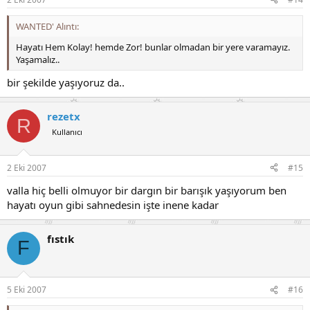
WANTED' Alıntı:
Hayatı Hem Kolay! hemde Zor! bunlar olmadan bir yere varamayız.
Yaşamalız..
bir şekilde yaşıyoruz da..
rezetx
R
Kullanıcı
2 Eki 2007
#15
valla hiç belli olmuyor bir dargın bir barışık yaşıyorum ben
hayatı oyun gibi sahnedesin işte inene kadar
fıstık
F
5 Eki 2007
#16