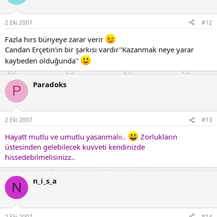
2 Eki 2007
#12
Fazla hırs bünyeye zarar verir
Candan Erçetin'in bir şarkısı vardır''Kazanmak neye yarar
kaybeden olduğunda''
Paradoks
P
2 Eki 2007
#13
Hayatt mutlu ve umutlu yasanmalıı..
Zorlukların
üstesinden gelebilecek kuvveti kendinizde
hissedebilmelisinizz..
n_i_s_a
N
2 Eki 2007
#14