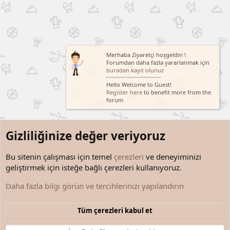
Merhaba Ziyaretçi hoşgeldin !
Forumdan daha fazla yararlanmak için
buradan kayıt olunuz
Hello Welcome to Guest!
Register here
to benefit more from the
forum
Gizliliğinize değer veriyoruz
Bu sitenin çalışması için temel
çerezleri
ve deneyiminizi
geliştirmek için isteğe bağlı çerezleri kullanıyoruz.
Kim, Neyi, Nasıl Başardı?
Daha fazla bilgi görün ve tercihlerinizi yapılandırın
Çerezler
Türkçe (TR)
Tüm çerezleri kabul et
Bize ulaşın
Şartlar ve kurallar
Gizlilik politikası
Yardım
Anasayfa
R
S