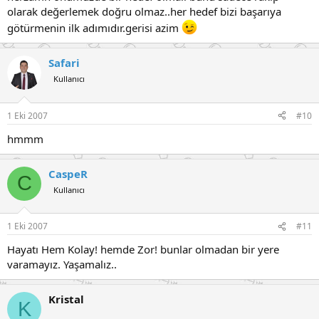
olarak değerlemek doğru olmaz..her hedef bizi başarıya
götürmenin ilk adımıdır.gerisi azim
Safari
Kullanıcı
1 Eki 2007
#10
hmmm
CaspeR
C
Kullanıcı
1 Eki 2007
#11
Hayatı Hem Kolay! hemde Zor! bunlar olmadan bir yere
varamayız. Yaşamalız..
Kristal
K