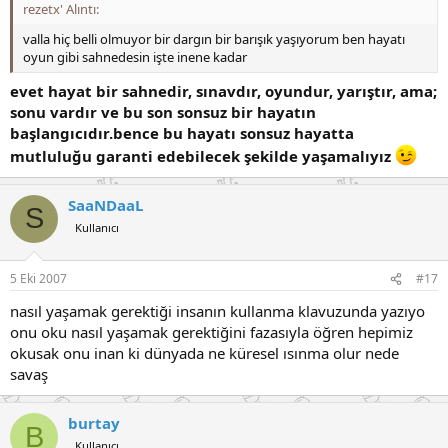
rezetx' Alıntı:
valla hiç belli olmuyor bir dargın bir barışık yaşıyorum ben hayatı
oyun gibi sahnedesin işte inene kadar
evet hayat bir sahnedir, sınavdır, oyundur, yarıştır, ama;
sonu vardır ve bu son sonsuz bir hayatın
başlangıcıdır.bence bu hayatı sonsuz hayatta
mutluluğu garanti edebilecek şekilde yaşamalıyız
SaaNDaaL
S
Kullanıcı
5 Eki 2007
#17
nasıl yaşamak gerektiği insanın kullanma klavuzunda yazıyo
onu oku nasıl yaşamak gerektiğini fazasıyla öğren hepimiz
okusak onu inan ki dünyada ne küresel ısınma olur nede
savaş
burtay
B
Kullanıcı