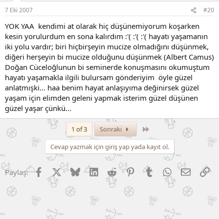
7 Eki 2007
#20
YOK YAA kendimi at olarak hiç düşünemiyorum koşarken
kesin yorulurdum en sona kalırdım :'( :'( :'( hayatı yaşamanın
iki yolu vardır; biri hiçbirşeyin mucize olmadığını düşünmek,
diğeri herşeyin bi mucize olduğunu düşünmek (Albert Camus)
Doğan Cüceloğlunun bi seminerde konuşmasını okumuştum
hayatı yaşamakla ilgili bulursam gönderiyim öyle güzel
anlatmışki... haa benim hayat anlaşıyıma değinirsek güzel
yaşam için elimden geleni yapmak isterim güzel düşünen
güzel yaşar çünkü...
Son
1 of 3
Sonraki
Cevap yazmak için giriş yap yada kayıt ol.
Facebook
X (Twitter)
Bluesky
LinkedIn
Reddit
Pinterest
Tumblr
WhatsApp
E-posta
Li
Paylaş: