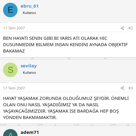
ebru_61
E
Kullanıcı
17 Tem 2007
#2
BEN HAYATI SENIN GIBI BI YARIS ATI OLARAK HIC
DUSUNMEDIM BILMEM INSAN KENDINI AYNADA OBJEKTIF
BAKAMAZ
sevilay
S
Kullanıcı
17 Tem 2007
#3
HAYAT YAŞAMAK ZORUNDA OLDUĞUMUZ ŞEYDİR. ÖNEMLİ
OLAN ONU NASIL YAŞADIĞIMIZ YA DA NASIL
YAŞAYACAĞIMIZDIR. YAŞAMAK İSE BARDAĞA HEP BOŞ
YÖNDEN BAKMAMAKTIR.
adem71