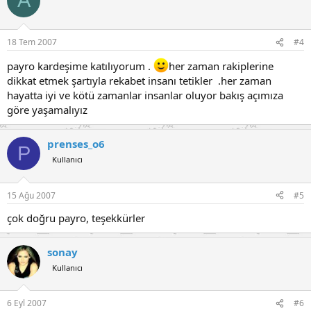
A
18 Tem 2007
#4
payro kardeşime katılıyorum .
her zaman rakiplerine
dikkat etmek şartıyla rekabet insanı tetikler .her zaman
hayatta iyi ve kötü zamanlar insanlar oluyor bakış açımıza
göre yaşamalıyız
prenses_o6
P
Kullanıcı
15 Ağu 2007
#5
çok doğru payro, teşekkürler
sonay
Kullanıcı
6 Eyl 2007
#6