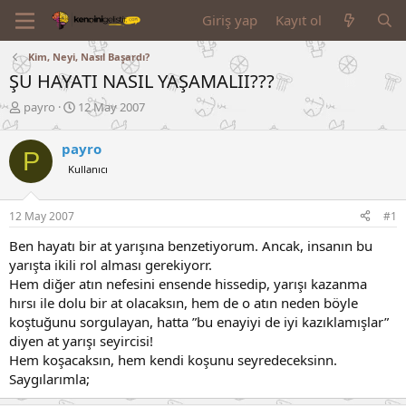
Giriş yap
Kayıt ol
Kim, Neyi, Nasıl Başardı?
ŞU HAYATI NASIL YAŞAMALII???
K
B
payro
12 May 2007
o
a
n
ş
payro
P
u
l
Kullanıcı
y
a
u
n
B
g
12 May 2007
#1
a
ı
ş
ç
Ben hayatı bir at yarışına benzetiyorum. Ancak, insanın bu
l
t
yarışta ikili rol alması gerekiyorr.
a
a
Hem diğer atın nefesini ensende hissedip, yarışı kazanma
t
r
hırsı ile dolu bir at olacaksın, hem de o atın neden böyle
a
i
n
h
koştuğunu sorgulayan, hatta ”bu enayiyi de iyi kazıklamışlar”
i
diyen at yarışı seyircisi!
Hem koşacaksın, hem kendi koşunu seyredeceksinn.
Saygılarımla;