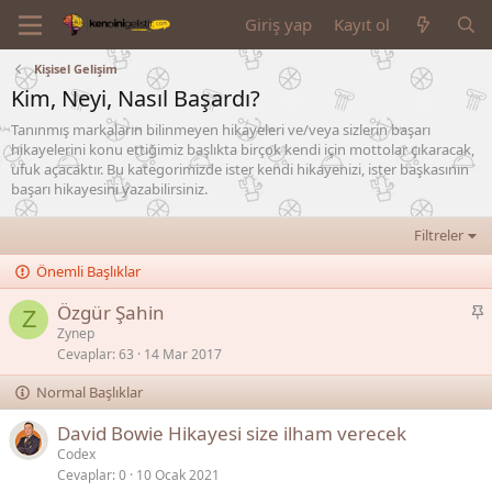
Giriş yap
Kayıt ol
Kişisel Gelişim
Kim, Neyi, Nasıl Başardı?
Tanınmış markaların bilinmeyen hikayeleri ve/veya sizlerin başarı
hikayelerini konu ettiğimiz başlıkta birçok kendi için mottolar çıkaracak,
ufuk açacaktır. Bu kategorimizde ister kendi hikayenizi, ister başkasının
başarı hikayesini yazabilirsiniz.
Filtreler
Önemli Başlıklar
S
Özgür Şahin
Z
a
Zynep
Cevaplar
63
14 Mar 2017
b
i
Normal Başlıklar
t
David Bowie Hikayesi size ilham verecek
Codex
Cevaplar
0
10 Ocak 2021