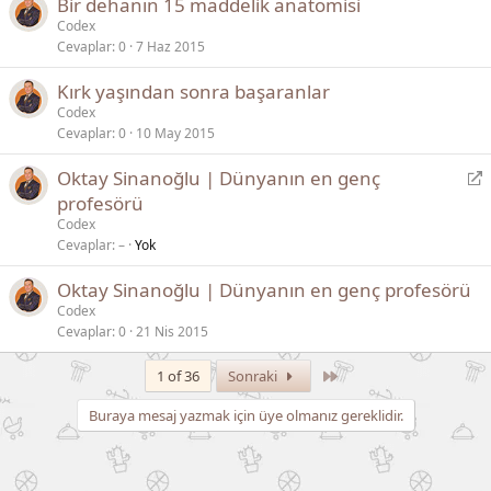
Bir dehanın 15 maddelik anatomisi
r
Codex
Cevaplar
0
7 Haz 2015
Kırk yaşından sonra başaranlar
Codex
Cevaplar
0
10 May 2015
Y
Oktay Sinanoğlu | Dünyanın en genç
ö
profesörü
n
Codex
l
Cevaplar
–
Yok
e
Oktay Sinanoğlu | Dünyanın en genç profesörü
n
Codex
d
Cevaplar
0
21 Nis 2015
i
r
Son
1 of 36
Sonraki
Buraya mesaj yazmak için üye olmanız gereklidir.