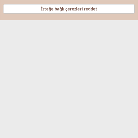
R
S
İsteğe bağlı çerezleri reddet
S
®
Community platform by XenForo
© 2010-2025 XenForo Ltd.