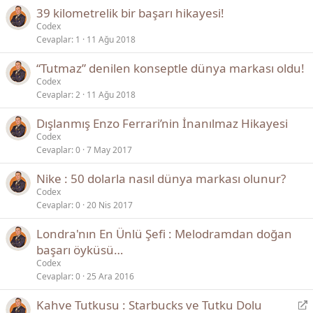
e
39 kilometrelik bir başarı hikayesi!
t
Codex
Cevaplar
1
11 Ağu 2018
“Tutmaz” denilen konseptle dünya markası oldu!
Codex
Cevaplar
2
11 Ağu 2018
Dışlanmış Enzo Ferrari’nin İnanılmaz Hikayesi
Codex
Cevaplar
0
7 May 2017
Nike : 50 dolarla nasıl dünya markası olunur?
Codex
Cevaplar
0
20 Nis 2017
Londra'nın En Ünlü Şefi : Melodramdan doğan
başarı öyküsü…
Codex
Cevaplar
0
25 Ara 2016
Y
Kahve Tutkusu : Starbucks ve Tutku Dolu