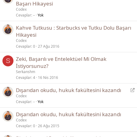
ö
Başarı Hikayesi
n
Codex
l
Cevaplar
–
Yok
e
Kahve Tutkusu : Starbucks ve Tutku Dolu Başarı
n
Hikayesi
d
i
Codex
Cevaplar
0
27 Ağu 2016
r
Zeki, Başarılı ve Entelektüel Mi Olmak
S
İstiyorsunuz?
Serkanshm
Cevaplar
4
16 Nis 2016
Y
Dışarıdan okudu, hukuk fakültesini kazandı
ö
Codex
Cevaplar
–
Yok
n
l
Dışarıdan okudu, hukuk fakültesini kazandı
e
Codex
n
Cevaplar
0
26 Ağu 2015
d
i