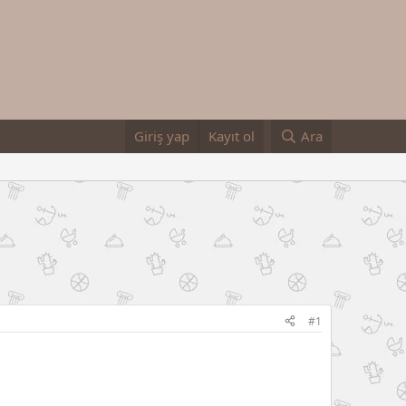
Giriş yap
Kayıt ol
Ara
#1