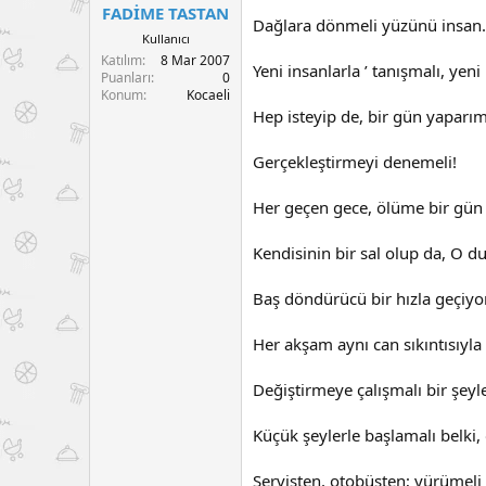
FADİME TASTAN
a
a
Dağlara dönmeli yüzünü insan.
t
r
Kullanıcı
a
i
Katılım
8 Mar 2007
Yeni insanlarla ’ tanışmalı, yeni
n
h
Puanları
0
i
Konum
Kocaeli
Hep isteyip de, bir gün yaparım
Gerçekleştirmeyi denemeli!
Her geçen gece, ölüme bir gün 
Kendisinin bir sal olup da, O d
Baş döndürücü bir hızla geçiyor
Her akşam aynı can sıkıntısıyla 
Değiştirmeye çalışmalı bir şeyle
Küçük şeylerle başlamalı belki,
Servisten, otobüsten; yürümeli 