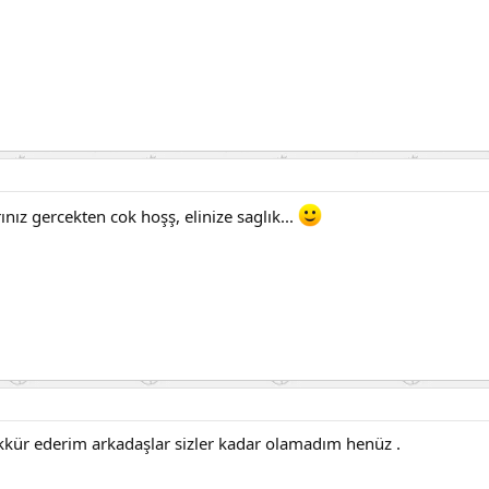
ınız gercekten cok hoşş, elinize saglık...
ekkür ederim arkadaşlar sizler kadar olamadım henüz .