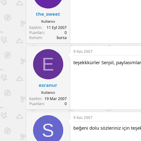
the_sweet
Kullanıcı
Katılım
11 Eyl 2007
Puanları
0
Konum
bursa
9 Kas 2007
E
teşekkkürler Serpil, paylasımlar
esranur
Kullanıcı
Katılım
19 Mar 2007
Puanları
0
9 Kas 2007
S
beğeni dolu sözleriniz için teş