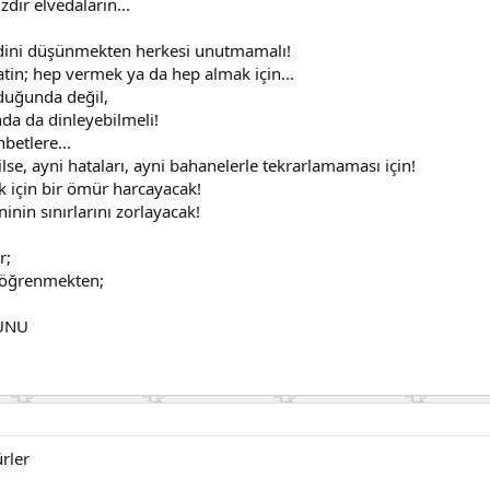
ır elvedaların...
dini düşünmekten herkesi unutmamalı!
tin; hep vermek ya da hep almak için...
lduğunda değil,
da da dinleyebilmeli!
hbetlere...
ilse, ayni hataları, ayni bahanelerle tekrarlamaması için!
ak için bir ömür harcayacak!
inin sınırlarını zorlayacak!
r;
 öğrenmekten;
UNU
rler