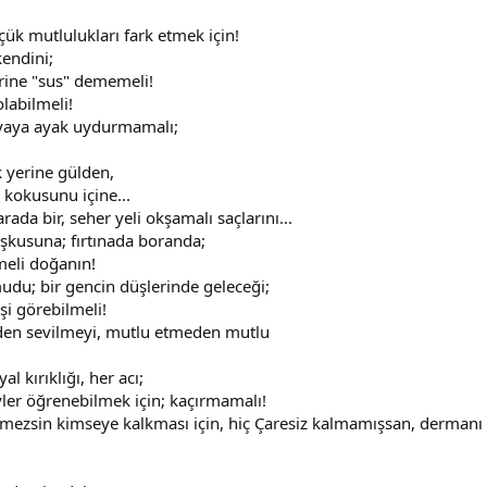
çük mutlulukları fark etmek için!
kendini;
irine "sus" dememeli!
labilmeli!
nyaya ayak uydurmamalı;
 yerine gülden,
 kokusunu içine...
da bir, seher yeli okşamalı saçlarını...
şkusuna; fırtınada boranda;
meli doğanın!
udu; bir gencin düşlerinde geleceği;
şi görebilmeli!
en sevilmeyi, mutlu etmeden mutlu
 kırıklığı, her acı;
yler öğrenebilmek için; kaçırmamalı!
ezsin kimseye kalkması için, hiç Çaresiz kalmamışsan, dermanı 