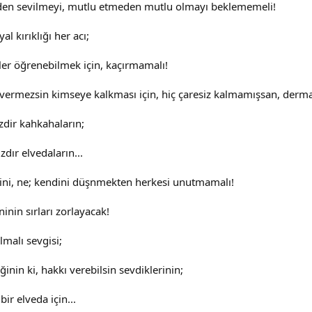
en sevilmeyi, mutlu etmeden mutlu olmayı beklememeli!
 kırıklığı her acı;
ler öğrenebilmek için, kaçırmamalı!
ermezsin kimseye kalkması için, hiç çaresiz kalmamışsan, derman
zdir kahkahaların;
ır elvedaların...
ni, ne; kendini düşnmekten herkesi unutmamalı!
inin sırları zorlayacak!
malı sevgisi;
ğinin ki, hakkı verebilsin sevdiklerinin;
ir elveda için...