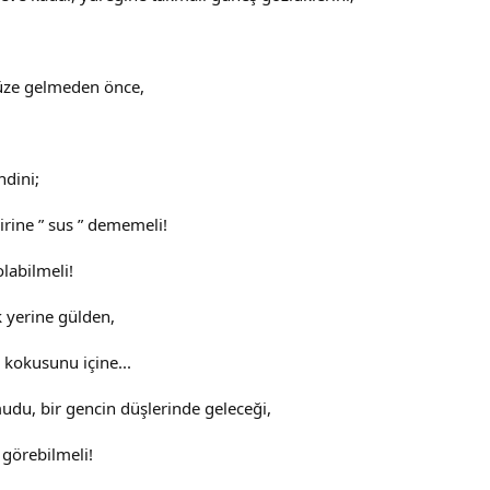
yüze gelmeden önce,
ndini;
birine ” sus ” dememeli!
labilmeli!
 yerine gülden,
 kokusunu içine...
udu, bir gencin düşlerinde geleceği,
 görebilmeli!