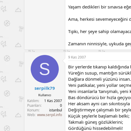
Yaşam dedikleri bir sınavsa e
Ama, herkesi sevemeyeceğini de
Tıpkı, her şeye sahip olamayacağ
Zamanın ninnisiyle, uykuda geç
9 Kas 2007
S
Bir yerlerde tıkanıp kaldığında
Yüreğin susup, mantığın sürükl
Dağlara dönmeli yüzünü insan.
Yeni patikalar, yeni yollar seçme
serpilk79
Yeni insanlarla 'tanışmalı, yeni 
Kullanıcı
Bas döndürücü bir hızla geçiyor
Katılım
1 Kas 2007
Her aksam ayni can sıkıntısıyla 
Puanları
0
Değiştirmeye çalışmalı bir şeyle
Konum
istanbul
Web
www.serpil.info
Küçük şeylerle başlamalı belki;
Takmalı güneş gözlüklerini;
Gördüğünü hissedebilmeli!