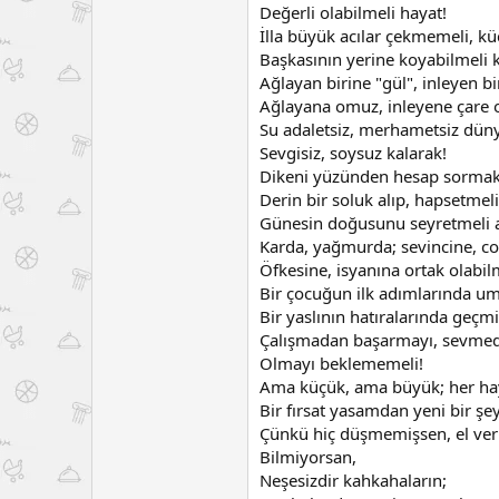
Değerli olabilmeli hayat!
İlla büyük acılar çekmemeli, kü
Başkasının yerine koyabilmeli 
Ağlayan birine "gül", inleyen b
Ağlayana omuz, inleyene çare o
Su adaletsiz, merhametsiz dü
Sevgisiz, soysuz kalarak!
Dikeni yüzünden hesap sormak
Derin bir soluk alıp, hapsetmeli
Günesin doğusunu seyretmeli ara
Karda, yağmurda; sevincine, co
Öfkesine, isyanına ortak olabil
Bir çocuğun ilk adımlarında um
Bir yaslının hatıralarında geçmi
Çalışmadan başarmayı, sevmed
Olmayı beklememeli!
Ama küçük, ama büyük; her hayal
Bir fırsat yasamdan yeni bir şe
Çünkü hiç düşmemişsen, el verm
Bilmiyorsan,
Neşesizdir kahkahaların;