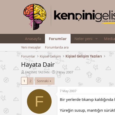
Anasayfa
Forumlar
Neler yeni
Media
Yeni mesajlar
Forumlarda ara
Forumlar
Kişisel Gelişim
Kişisel Gelişim Yazıları
Hayata Dair
K
B
FADİME TASTAN
7 May 2007
o
a
1
2
Sonraki
n
ş
u
l
y
a
7 May 2007
u
n
F
Bir yerlerde tıkanıp kaldığında
B
g
a
ı
ş
ç
Yüreğin susup, mantığın sürükl
l
t