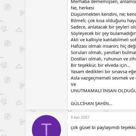
Merhaba dememişsen, anlamsızd
Ne, herkesi
Düşünmekten kendini, ne; ken
Bilmeli; çok kısa olduğunu haya
Sadece, anlatacak bir şeyleri o
Söyleyecek bir şey bulamadığın
Akli ve kalbiyle katılabilmeli so
Hafızası olmalı insanin; hiç değ
Soruları olmalı, yanıtları bulm
Dostları olmalı, ruhunun ve zihn
Bir teşekkür, bir elveda için...
Yasam dedikleri bir sınavsa eğe
Asla vazgeçmemeli sevmek ve
Ve
UNUTMAMALI İNSAN OLDUĞ
GÜLCİHAN ŞAHİN…
9 Kas 2007
T
çok güsel bi paylaşımdı teşekkü