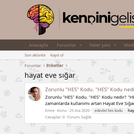
Anasayfa
Forumlar
Neler yeni
Med
Son aktivite
Kayıt ol
Forumlar
Etiketler
hayat eve sığar
Zorunlu "HES" Kodu. "HES" Kodu nedir
Zorunlu "HES" Kodu. "HES" Kodu nedir? "HES
zamanlarda kullanımı artan Hayat Eve Sığa
Emre
Konu
25 Ara 2020
edevlet hes kodu
hay
Cevaplar: 0
Forum:
Sağlık