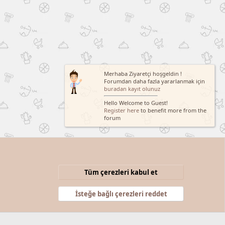
Merhaba Ziyaretçi hoşgeldin !
Forumdan daha fazla yararlanmak için
buradan kayıt olunuz
Hello Welcome to Guest!
Register here
to benefit more from the
forum
Tüm çerezleri kabul et
Şartlar ve kurallar
Gizlilik politikası
Yardım
Anasayfa
R
S
İsteğe bağlı çerezleri reddet
S