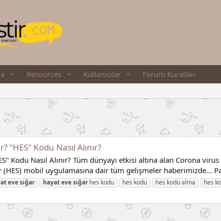
ia
Resources
Kullanıcılar
Forum Kuralları
? "HES" Kodu Nasıl Alınır?
" Kodu Nasıl Alınır? Tüm dünyayı etkisi altına alan Corona viru
r (HES) mobil uygulamasına dair tüm gelişmeler haberimizde… Pan
at
eve
sığar
hayat
eve
sığar
hes kodu
hes kodu
hes kodu alma
hes ko