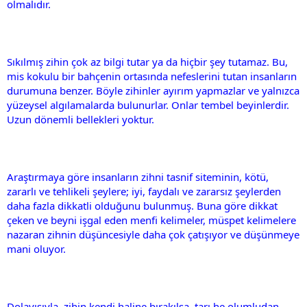
olmalıdır.
Sıkılmış zihin çok az bilgi tutar ya da hiçbir şey tutamaz. Bu,
mis kokulu bir bahçenin ortasında nefeslerini tutan insanların
durumuna benzer. Böyle zihinler ayırım yapmazlar ve yalnızca
yüzeysel algılamalarda bulunurlar. Onlar tembel beyinlerdir.
Uzun dönemli bellekleri yoktur.
Araştırmaya göre insanların zihni tasnif siteminin, kötü,
zararlı ve tehlikeli şeylere; iyi, faydalı ve zararsız şeylerden
daha fazla dikkatli olduğunu bulunmuş. Buna göre dikkat
çeken ve beyni işgal eden menfi kelimeler, müspet kelimelere
nazaran zihnin düşüncesiyle daha çok çatışıyor ve düşünmeye
mani oluyor.
Dolayısıyla, zihin kendi haline bırakılsa, tarı he olumludan