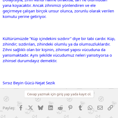
yana koyacaktır. Ancak zihnimizi yönlendiren ve ele
geçirmeye çalışan birçok unsur olunca, zorunlu olarak verilen
komutu yerine getiriyor.
Kültürümüzde ”Küp içindekini sızdırır” diye bir tabi cardır. Küp,
zihindir; sızdırılan, zihindeki olumlu ya da olumsuzluklardır.
Zihni sağlıklı olan bir kişinin, zihinsel yapısı vücuduna da
yansımaktadır. Aynı şekilde vücudumuz neleri yansıtıyorsa o
zihinsel durumdayız demektir.
Sırsız Beyin Gücü-Nejat Sezik
Cevap yazmak için giriş yap yada kayıt ol.
Facebook
X (Twitter)
Bluesky
LinkedIn
Reddit
Pinterest
Tumblr
WhatsApp
E-posta
Li
Paylaş: