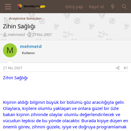
Giriş yap
Kayıt ol
Araştırma Sonuçları
Zihin Sağlığı
K
B
mehmetd
27 Nis 2007
o
a
n
ş
mehmetd
M
u
l
Kullanıcı
y
a
u
n
B
g
27 Nis 2007
#1
a
ı
ş
ç
Zihin Sağlığı
l
t
a
a
t
r
a
i
Kişinin aldığı bilginin büyük bir bölümü göz aracılığıyla gelir.
n
h
Olaylara, kişilere olumlu yaklaşan ve onlara güzel bir özle
i
bakan kişinin zihninde olaylar olumlu değerlendirilecek ve
vücudun tepkisi de bu yönde olacaktır. Burada kişiye düşen en
önemli görev, zihnini güzele, iyiye ve doğruya programlamak