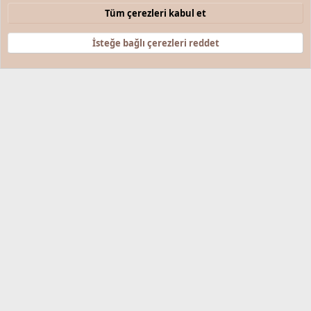
Çerezler
Türkçe (TR)
Tüm çerezleri kabul et
Bize ulaşın
Şartlar ve kurallar
Gizlilik politikası
Yardım
Anasayfa
R
S
İsteğe bağlı çerezleri reddet
S
®
Community platform by XenForo
© 2010-2025 XenForo Ltd.