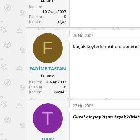
Kullanıcı
Katılım
10 Ocak 2007
Puanları
0
Konum
uşak
26 Nis 2007
F
küçük şeylerle mutlu olabilene 
FADİME TASTAN
Kullanıcı
Katılım
8 Mar 2007
Puanları
0
Konum
Kocaeli
27 Nis 2007
T
Güzel bir paylaşım teşekkürler
Tülay