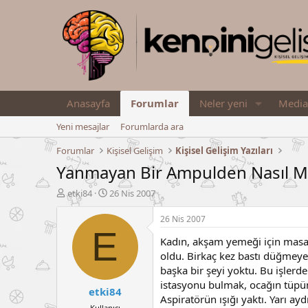
Anasayfa
Forumlar
Neler yeni
Media
Yeni mesajlar
Forumlarda ara
Forumlar
Kişisel Gelişim
Kişisel Gelişim Yazıları
Yanmayan Bir Ampulden Nasıl M
K
B
etki84
26 Nis 2007
o
a
n
ş
26 Nis 2007
u
l
E
Kadın, akşam yemeği için masay
y
a
u
n
oldu. Birkaç kez bastı düğmeye
B
g
başka bir şeyi yoktu. Bu işlerde 
a
ı
istasyonu bulmak, ocağın tüpü
etki84
ş
ç
Aspiratörün ışığı yaktı. Yarı ay
l
t
Kullanıcı