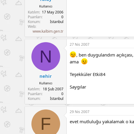
Kullanıcı
Katılım
17 May 2006
Puanları
0
Konum
İstanbul
Web
www.kalbim.gen.tr
27 Nis 2007
N
, ben duygulandım açıkçası,
ama
Teşekküler Etki84
nehir
Kullanıcı
Saygılar
Katılım
18 Şub 2007
Puanları
0
Konum
İstanbul
29 Nis 2007
F
evet mutluluğu yakalamak o kad