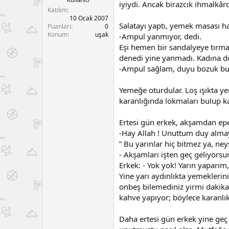
iyiydi. Ancak birazcık ihmalkârd
a
a
Katılım
t
r
10 Ocak 2007
a
i
Salatayı yaptı, yemek masası ha
Puanları
0
n
h
Konum
uşak
-Ampul yanmıyor, dedi.
i
Eşi hemen bir sandalyeye tırman
denedi yine yanmadı. Kadına d
-Ampul sağlam, duyu bozuk bunun
Yemeğe oturdular. Loş ışıkta ye
karanlığında lokmaları bulup ka
Ertesi gün erkek, akşamdan ep
-Hay Allah ! Unuttum duy almayı
” Bu yarınlar hiç bitmez ya, ney
- Akşamları işten geç geliyorsun
Erkek: - Yok yok! Yarın yaparım, 
Yine yarı aydınlıkta yemeklerin
onbeş bilemediniz yirmi dakika.
kahve yapıyor; böylece karanlık
Daha ertesi gün erkek yine geç 