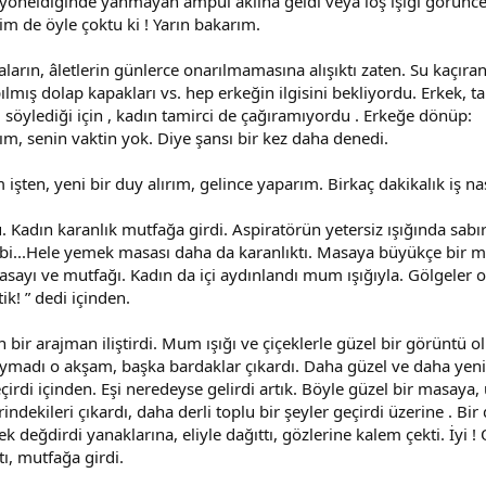
yöneldiğinde yanmayan ampul aklına geldi veya loş ışığı görünce 
im de öyle çoktu ki ! Yarın bakarım.
ların, âletlerin günlerce onarılmamasına alışıktı zaten. Su kaçır
lmış dolap kapakları vs. hep erkeğin ilgisini bekliyordu. Erkek,
u söylediği için , kadın tamirci de çağıramıyordu . Erkeğe dönüp:
yım, senin vaktin yok. Diye şansı bir kez daha denedi.
 işten, yeni bir duy alırım, gelince yaparım. Birkaç dakikalık iş nas
adın karanlık mutfağa girdi. Aspiratörün yetersiz ışığında sabırl
i gibi...Hele yemek masası daha da karanlıktı. Masaya büyükçe bir
asayı ve mutfağı. Kadın da içi aydınlandı mum ışığıyla. Gölgeler
ik! ” dedi içinden.
ir arajman iliştirdi. Mum ışığı ve çiçeklerle güzel bir görüntü ol
ymadı o akşam, başka bardaklar çıkardı. Daha güzel ve daha yeni..
çirdi içinden. Eşi neredeyse gelirdi artık. Böyle güzel bir masaya,
dekileri çıkardı, daha derli toplu bir şeyler geçirdi üzerine . Bir 
 değdirdi yanaklarına, eliyle dağıttı, gözlerine kalem çekti. İy
ı, mutfağa girdi.