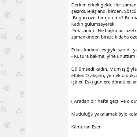
Derken erkek geldi. Her zamank
şaşırdı.Telâşlandı birden. Söz
-Bugün özel bir gün mü? Bu m
Kadın gülümseyerek:
-Yok canım ! Ne başka bir öze
zamankinden birazcık daha öze
Erkek kadına sevgiyle sarıldı, 
- Kusura bakma, yine unuttum d
Gülümsedi kadın. Mum ışığıyla
ettiler. O akşam, yemek olduk
içtiler. Eski günlere döndüler, 
( Aradan bir hafta geçti ve o duy
Mutluluğu yakalamak öyle kola
Kâmuran Esen