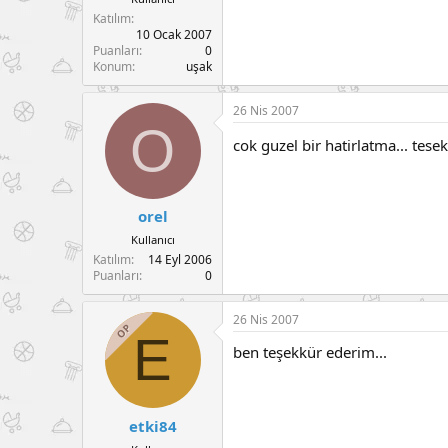
Katılım
10 Ocak 2007
Puanları
0
Konum
uşak
26 Nis 2007
O
cok guzel bir hatirlatma... tese
orel
Kullanıcı
Katılım
14 Eyl 2006
Puanları
0
26 Nis 2007
OP
E
ben teşekkür ederim...
etki84