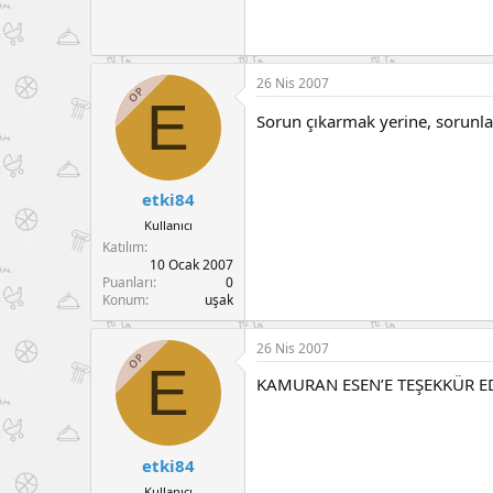
26 Nis 2007
OP
E
Sorun çıkarmak yerine, sorunla
etki84
Kullanıcı
Katılım
10 Ocak 2007
Puanları
0
Konum
uşak
26 Nis 2007
OP
E
KAMURAN ESEN’E TEŞEKKÜR ED
etki84
Kullanıcı