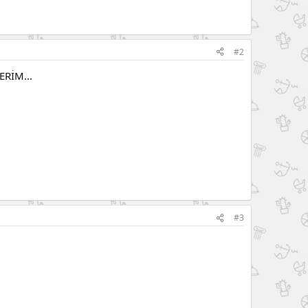
#2
RİM...
#3