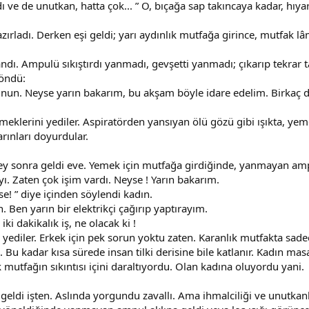
ı ve de unutkan, hatta çok... ” O, bıçağa sap takıncaya kadar, hıyarı
zırladı. Derken eşi geldi; yarı aydınlık mutfağa girince, mutfak lâ
dı. Ampulü sıkıştırdı yanmadı, gevşetti yanmadı; çıkarıp tekrar t
öndü:
. Neyse yarın bakarım, bu akşam böyle idare edelim. Birkaç dakika
meklerini yediler. Aspiratörden yansıyan ölü gözü gibi ışıkta, ye
rınları doyurdular.
ey sonra geldi eve. Yemek için mutfağa girdiğinde, yanmayan am
. Zaten çok işim vardı. Neyse ! Yarın bakarım.
se! ” diye içinden söylendi kadın.
. Ben yarın bir elektrikçi çağırıp yaptırayım.
iki dakikalık iş, ne olacak ki !
i yediler. Erkek için pek sorun yoktu zaten. Karanlık mutfakta sade
 Bu kadar kısa sürede insan tilki derisine bile katlanır. Kadın mas
 mutfağın sıkıntısı içini daraltıyordu. Olan kadına oluyordu yani.
geldi işten. Aslında yorgundu zavallı. Ama ihmalciliği ve unutka