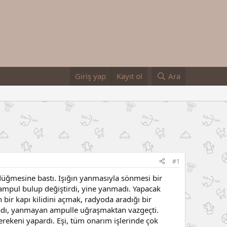
Giriş yap
Kayıt ol
Ara
#1
üğmesine bastı. Işığın yanmasıyla sönmesi bir
ampul bulup değiştirdi, yine yanmadı. Yapacak
n bir kapı kilidini açmak, radyoda aradığı bir
adı, yanmayan ampulle uğraşmaktan vazgeçti.
 gerekeni yapardı. Eşi, tüm onarım işlerinde çok