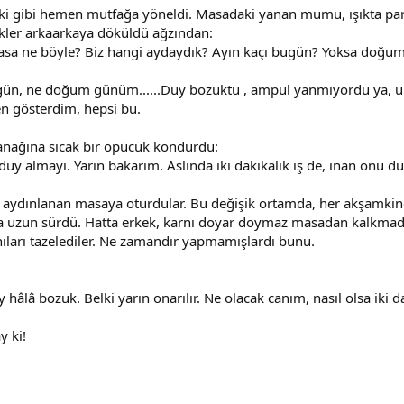
i gibi hemen mutfağa yöneldi. Masadaki yanan mumu, ışıkta parl
cükler arkaarkaya döküldü ağzından:
asa ne böyle? Biz hangi aydaydık? Ayın kaçı bugün? Yoksa doğ
l gün, ne doğum günüm......Duy bozuktu , ampul yanmıyordu ya
n gösterdim, hepsi bu.
yanağına sıcak bir öpücük kondurdu:
uy almayı. Yarın bakarım. Aslında iki dakikalık iş de, inan onu
 aydınlanan masaya oturdular. Bu değişik ortamda, her akşamkind
ça uzun sürdü. Hatta erkek, karnı doyar doymaz masadan kalkmad
anıları tazelediler. Ne zamandır yapmamışlardı bunu.
 hâlâ bozuk. Belki yarın onarılır. Ne olacak canım, nasıl olsa iki dak
y ki!