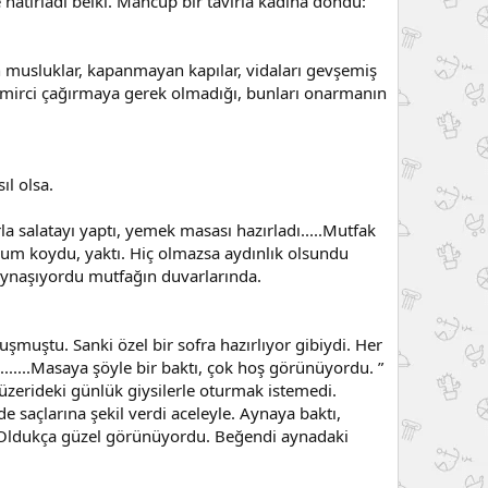
hatırladı belki. Mahcup bir tavırla kadına döndü:
an musluklar, kapanmayan kapılar, vidaları gevşemiş
 tamirci çağırmaya gerek olmadığı, bunları onarmanın
ıl olsa.
a salatayı yaptı, yemek masası hazırladı.....Mutfak
 mum koydu, yaktı. Hiç olmazsa aydınlık olsundu
 oynaşıyordu mutfağın duvarlarında.
uşmuştu. Sanki özel bir sofra hazırlıyor gibiydi. Her
.....Masaya şöyle bir baktı, çok hoş görünüyordu. ”
 üzerideki günlük giysilerle oturmak istemedi.
de saçlarına şekil verdi aceleyle. Aynaya baktı,
i ! Oldukça güzel görünüyordu. Beğendi aynadaki