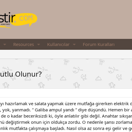
Resources
Kullanıcılar
Forum Kuralları
utlu Olunur?
ı hazırlamak ve salata yapmak üzere mutfağa girerken elektrik d
, yok, yanmadı. ” Galiba ampul yandı ” diye düşündü. Hemen bir 
de o kadar beceriksizdi ki, öyle anlatılır gibi değil. Anahtar sıkışa
nü değiştirmek onun için oldukça zordu. O nedenle şansı zorlam
dınlık mutfakta çalışmaya başladı. Nasıl olsa az sonra eşi gelir ve