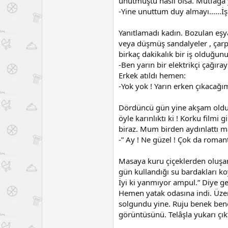
unutmuştu nasıl olsa. Mutfağa 
-Yine unuttum duy almayı......İş
Yanıtlamadı kadın. Bozulan eşya
veya düşmüş sandalyeler , çarpı
birkaç dakikalık bir iş olduğun
-Ben yarın bir elektrikçi çağıra
Erkek atıldı hemen:
-Yok yok ! Yarın erken çıkacağım
Dördüncü gün yine akşam oldu. K
öyle karınlıktı ki ! Korku film
biraz. Mum birden aydınlattı m
-” Ay ! Ne güzel ! Çok da romant
Masaya kuru çiçeklerden oluşan b
gün kullandığı su bardakları ko
İyi ki yanmıyor ampul.” Diye ge
Hemen yatak odasına indi. Üzerin
solgundu yine. Ruju benek benek
görüntüsünü. Telâşla yukarı çıkt