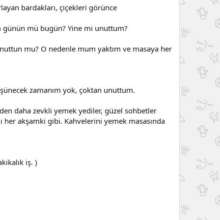
ayan bardakları, çiçekleri görünce
um günün mü bugün? Yine mi unuttum?
, unuttun mu? O nedenle mum yaktım ve masaya her
 düşünecek zamanım yok, çoktan unuttum.
en daha zevkli yemek yediler, güzel sohbetler
ı her akşamki gibi. Kahvelerini yemek masasında
ikalık iş. )