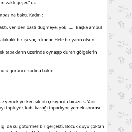
n vakti geçer.” di.
mbasına baktı. Kadın :
aktı, yeniden bastı düğmeye, yok ...... Başka ampul
lık bir işi var, o kadar. Hele bir yarın olsun.
mek tabakların üzerinde oynaşıp duran gölgelerin
pülü görünce kadına baktı:
ce yemek yerken sıkıntı çekiyordu birazcık. Yani
ayı topluyor, kabı kacağı toparlıyor, yemek sonrası
nlığı da su götürmez bir gerçekti. Bozuk duyu çoktan