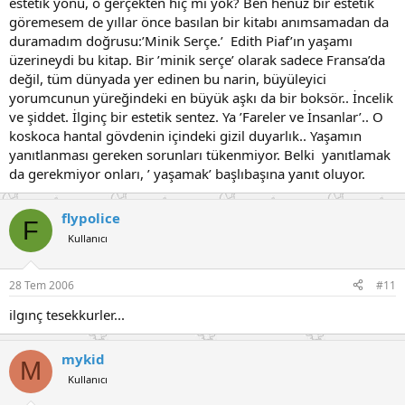
estetik yönü, o gerçekten hiç mi yok? Ben henüz bir estetik
göremesem de yıllar önce basılan bir kitabı anımsamadan da
duramadım doğrusu:’Minik Serçe.’ Edith Piaf’ın yaşamı
üzerineydi bu kitap. Bir ’minik serçe’ olarak sadece Fransa’da
değil, tüm dünyada yer edinen bu narin, büyüleyici
yorumcunun yüreğindeki en büyük aşkı da bir boksör.. İncelik
ve şiddet. İlginç bir estetik sentez. Ya ’Fareler ve İnsanlar’.. O
koskoca hantal gövdenin içindeki gizil duyarlık.. Yaşamın
yanıtlanması gereken sorunları tükenmiyor. Belki yanıtlamak
da gerekmiyor onları, ’ yaşamak’ başlıbaşına yanıt oluyor.
flypolice
F
Kullanıcı
28 Tem 2006
#11
ilgınç tesekkurler...
mykid
M
Kullanıcı