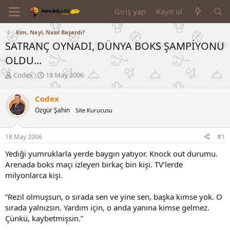
Giriş yap
Kayıt ol
Kim, Neyi, Nasıl Başardı?
SATRANÇ OYNADI, DÜNYA BOKS ŞAMPİYONU
OLDU...
K
B
Codex
18 May 2006
o
a
n
ş
Codex
u
l
Özgür Şahin
Site Kurucusu
y
a
u
n
B
g
18 May 2006
#1
a
ı
ş
ç
Yediği yumruklarla yerde baygın yatıyor. Knock out durumu.
l
t
Arenada boks maçı izleyen birkaç bin kişi. TV’lerde
a
a
milyonlarca kişi.
t
r
a
i
n
h
”Rezil olmuşsun, o sırada sen ve yine sen, başka kimse yok. O
i
sırada yalnızsın. Yardım için, o anda yanına kimse gelmez.
Çünkü, kaybetmişsin.”