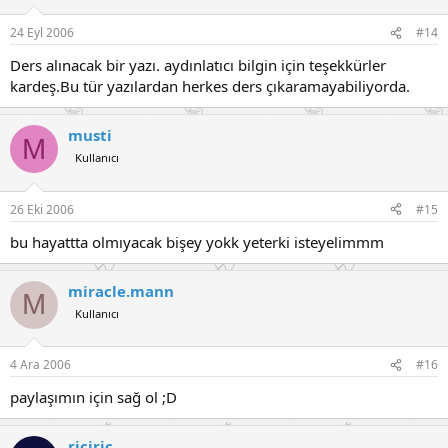
24 Eyl 2006
#14
Ders alınacak bir yazı. aydınlatıcı bilgin için teşekkürler
kardeş.Bu tür yazılardan herkes ders çıkaramayabiliyorda.
musti
M
Kullanıcı
26 Eki 2006
#15
bu hayattta olmıyacak bişey yokk yeterki isteyelimmm
miracle.mann
M
Kullanıcı
4 Ara 2006
#16
paylaşımın için sağ ol ;D
riçiriç