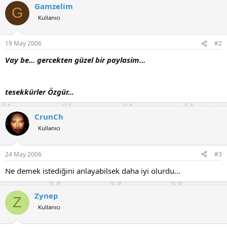
Gamzelim
G
Kullanıcı
19 May 2006
#2
Vay be... gercekten güzel bir paylasim...
tesekkürler Özgür...
CrunCh
Kullanıcı
24 May 2006
#3
Ne demek istediğini anlayabilsek daha iyi olurdu...
Zynep
Z
Kullanıcı