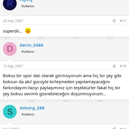
R
Kullanıcı
20 Haz 2007
#17
süperdii...
derin_3486
D
Kullanıcı
13 Ağu 2007
#18
Boksu bir spor dalı olarak görmüyorum ama hiç bir şey gibi
boksun da akıl gücüyle birleşmeden yapılamayacağını
farkındayım.Yazıyı paylaşımınız için teşekkürler fakat hiç bir
şey boksu sevimli gösrebileceğini düşünmüyorum...
simurg_288
S
Kullanıcı