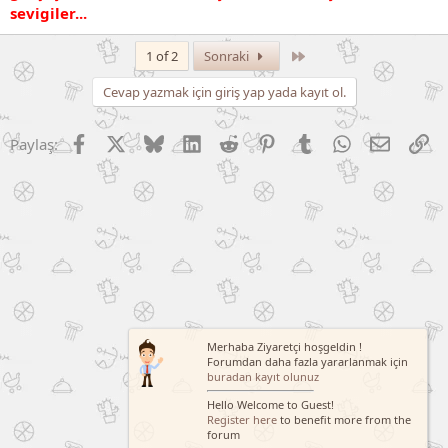
sevigiler...
Son
1 of 2
Sonraki
Cevap yazmak için giriş yap yada kayıt ol.
Facebook
X (Twitter)
Bluesky
LinkedIn
Reddit
Pinterest
Tumblr
WhatsApp
E-posta
Li
Paylaş:
Merhaba Ziyaretçi hoşgeldin !
Forumdan daha fazla yararlanmak için
buradan kayıt olunuz
Hello Welcome to Guest!
Register here
to benefit more from the
forum