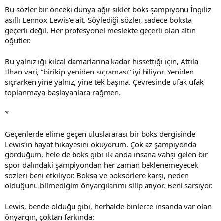
Bu sözler bir önceki dünya ağır sıklet boks şampiyonu İngiliz
asıllı Lennox Lewis’e ait. Söylediği sözler, sadece boksta
geçerli değil. Her profesyonel meslekte geçerli olan altın
öğütler.
Bu yalnızlığı kılcal damarlarına kadar hissettiği için, Attila
İlhan vari, ”birikip yeniden sıçraması” iyi biliyor. Yeniden
sıçrarken yine yalnız, yine tek başına. Çevresinde ufak ufak
toplanmaya başlayanlara rağmen.
*
Geçenlerde elime geçen uluslararası bir boks dergisinde
Lewis’in hayat hikayesini okuyorum. Çok az şampiyonda
gördüğüm, hele de boks gibi ilk anda insana vahşi gelen bir
spor dalındaki şampiyondan her zaman beklenemeyecek
sözleri beni etkiliyor. Boksa ve boksörlere karşı, neden
olduğunu bilmediğim önyargılarımı silip atıyor. Beni sarsıyor.
Lewis, bende olduğu gibi, herhalde binlerce insanda var olan
önyargın, çoktan farkında: