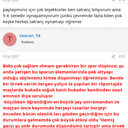
8 Eyl 2007
#19
paylaşımınız için çok teşekkürler ben satranç biliyorum ama
5-6 senedir oynayamıyorum çünkü çevremde fazla bilen yok
keşke herkes satranç oynamayı öğrense
tezcan_18
T
Kullanıcı
9 Eyl 2007
#20
Boks çok sağlam olmanı gerektiren bir spor düşünce; şu
anda yetişen bu sporun elemanlarında pek altyapı
olduğu söylenemz kimse düşünmeyi öğretmiyor. Bende
bir örnek verim Sergen yalçın la yapılan bir röportajda
maçlarda bukada soğuk kanlı bukadar kendinden nasıl
eminsin diye soruluyor.
-küçükken öğrendiğim en büyük şey antremandan ve
maçtan önce beynimde herşeyi tasarlar herşeyi
önceden bütün olasılık ları gözden geçirdiğim için bu
durumlara gelmemde çok büyük etkisi oldu "demiş
gerçi şu anki durumuda düşündümü tartışılr ama örnek