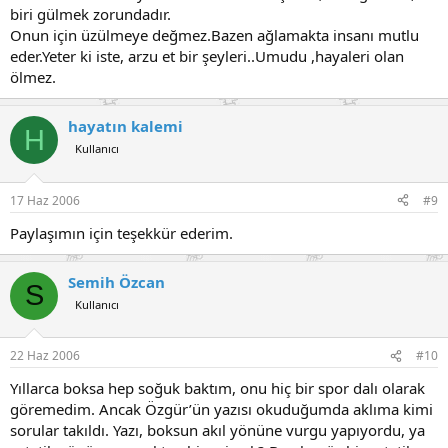
biri gülmek zorundadır.
Onun için üzülmeye değmez.Bazen ağlamakta insanı mutlu
eder.Yeter ki iste, arzu et bir şeyleri..Umudu ,hayaleri olan
ölmez.
hayatın kalemi
H
Kullanıcı
17 Haz 2006
#9
Paylaşımın için teşekkür ederim.
Semih Özcan
S
Kullanıcı
22 Haz 2006
#10
Yıllarca boksa hep soğuk baktım, onu hiç bir spor dalı olarak
göremedim. Ancak Özgür’ün yazısı okuduğumda aklıma kimi
sorular takıldı. Yazı, boksun akıl yönüne vurgu yapıyordu, ya