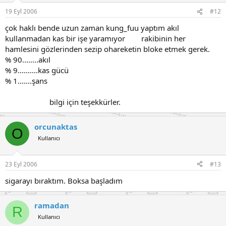
19 Eyl 2006
#12
çok haklı bende uzun zaman kung_fuu yaptım akıl
kullanmadan kas bir işe yaramıyor rakibinin her
hamlesini gözlerinden sezip ohareketin bloke etmek gerek.
% 90........akıl
% 9..........kas gücü
% 1.......şans
bilgi için teşekkürler.
orcunaktas
O
Kullanıcı
23 Eyl 2006
#13
sigarayı bıraktım. Boksa başladım
ramadan
R
Kullanıcı