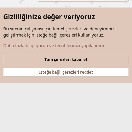
Gizliliğinize değer veriyoruz
Bu sitenin çalışması için temel
çerezleri
ve deneyiminizi
geliştirmek için isteğe bağlı çerezleri kullanıyoruz.
Kim, Neyi, Nasıl Başardı?
Daha fazla bilgi görün ve tercihlerinizi yapılandırın
Çerezler
Türkçe (TR)
Tüm çerezleri kabul et
Bize ulaşın
Şartlar ve kurallar
Gizlilik politikası
Yardım
Anasayfa
R
S
İsteğe bağlı çerezleri reddet
S
®
Community platform by XenForo
© 2010-2025 XenForo Ltd.