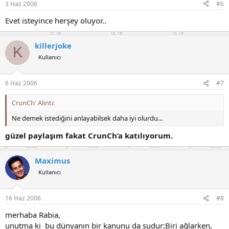
3 Haz 2006
#6
Evet isteyince herşey oluyor..
killerjoke
K
Kullanıcı
6 Haz 2006
#7
CrunCh' Alıntı:
Ne demek istediğini anlayabilsek daha iyi olurdu...
güzel paylaşım fakat CrunCh’a katılıyorum.
Maximus
Kullanıcı
16 Haz 2006
#8
merhaba Rabia,
unutma ki bu dünyanın bir kanunu da şudur;Biri ağlarken,