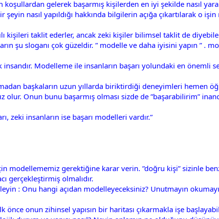
in koşullardan gelerek başarmış kişilerden en iyi şekilde nasıl ya
in nasıl yapıldığı hakkında bilgilerin açığa çıkartılarak o işin n
ılı kişileri taklit ederler, ancak zeki kişiler bilimsel taklit de di
rın şu sloganı çok güzeldir. ” modelle ve daha iyisini yapın ” . mo
ak insandır. Modelleme ile insanların başarı yolundaki en önemli se
dan başkaların uzun yıllarda biriktirdiği deneyimleri hemen öğ
z olur. Onun bunu başarmış olması sizde de ”başarabilirim” inancı
ı, zeki insanların ise başarı modelleri vardır.”
için modellememiz gerektiğine karar verin. ”doğru kişi” sizinle be
cı gerçekleştirmiş olmalıdır.
rleyin : Onu hangi açıdan modelleyeceksiniz? Unutmayın okumayı bi
lk önce onun zihinsel yapısın bir haritası çıkarmakla işe başlayabil