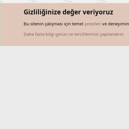
Gizliliğinize değer veriyoruz
Forumlar
Kişisel Gelişim
Kişisel Gelişim Yazıları
Bu sitenin çalışması için temel
çerezleri
ve deneyiminiz
Çerezler
Türkçe (TR)
Daha fazla bilgi görün ve tercihlerinizi yapılandırın