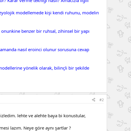
r? Karar verme tekniği nasıl? Amacızla ilgili
izyolojik modellemede kişi kendi ruhunu, modelin
onunkine benzer bir ruhsal, zihinsel bir yapı
 zamanda nasıl eroinci olunur sorusuna cevap
ellerine yönelik olarak, bilinçli bir şekilde
#2
ledim. lehte ve alehte baya bi konustular,
si lazım. Neye göre aynı şartlar ?