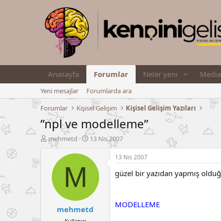
Anasayfa
Forumlar
Neler yeni
Media
Yeni mesajlar
Forumlarda ara
Forumlar
Kişisel Gelişim
Kişisel Gelişim Yazıları
”npl ve modelleme”
K
B
mehmetd
13 Nis 2007
o
a
n
ş
13 Nis 2007
u
l
M
güzel bir yazıdan yapmış olduğ
y
a
u
n
B
g
a
ı
MODELLEME
mehmetd
ş
ç
l
t
Kullanıcı