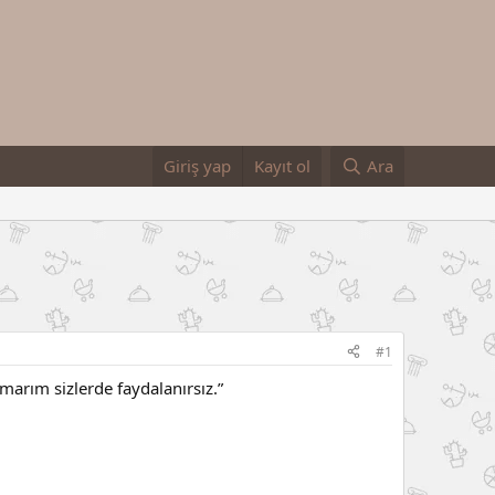
Giriş yap
Kayıt ol
Ara
#1
arım sizlerde faydalanırsız.”