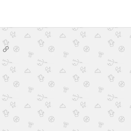
sApp
E-posta
Link