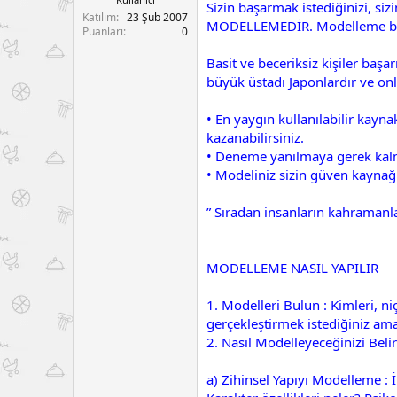
Sizin başarmak istediğinizi, siz
a
a
Katılım
23 Şub 2007
MODELLEMEDİR. Modelleme bir şey
t
r
Puanları
0
a
i
n
h
Basit ve beceriksiz kişiler başar
i
büyük üstadı Japonlardır ve onla
• En yaygın kullanılabilir kayn
kazanabilirsiniz.
• Deneme yanılmaya gerek kalma
• Modeliniz sizin güven kaynağı
” Sıradan insanların kahramanlar
MODELLEME NASIL YAPILIR
1. Modelleri Bulun : Kimleri, n
gerçekleştirmek istediğiniz ama
2. Nasıl Modelleyeceğinizi Beli
a) Zihinsel Yapıyı Modelleme : İ