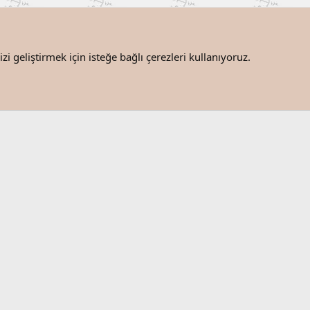
i geliştirmek için isteğe bağlı çerezleri kullanıyoruz.
Bize ulaşın
®
Community platform by XenForo
© 2010-2025 XenForo Ltd.