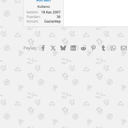
Kullanıcı
Katılım
18 Kas 2007
Puanları
36
Konum
Gaziantep
Facebook
X (Twitter)
Bluesky
LinkedIn
Reddit
Pinterest
Tumblr
What
Paylaş: