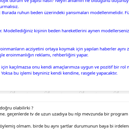
kolojik durum ve yapısı nasıl? Neyin anlamın ne olduğunu düşünüyo
urmalısız.
 : Burada ruhun beden üzerindeki yansımaları modellenmelidir. F
 Modellediğiniz kişinin beden hareketlerini aynen modellerseniz 
Eroinmanların acziyetini ortaya koymak için yapılan haberler aynı
şle eroinmanlığın reklamı, rehberliğini yapar.
çin kaçılmazsa onu kendi amaçlarımıza uygun ve pozitif bir rol mod
Yoksa bu işlemi beyniniz kendi kendine, rasgele yapacaktır.
doğru olabilirki ?
ne. geçenlerde tv de uzun uzadıya bu nlp mevzunda bir program iz
ylemiş olmam. birde bu aynı şartlar durumunun baya bi irdelenme