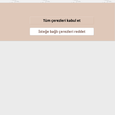
Tüm çerezleri kabul et
Şartlar ve kurallar
Gizlilik politikası
Yardım
Anasayfa
R
S
İsteğe bağlı çerezleri reddet
S