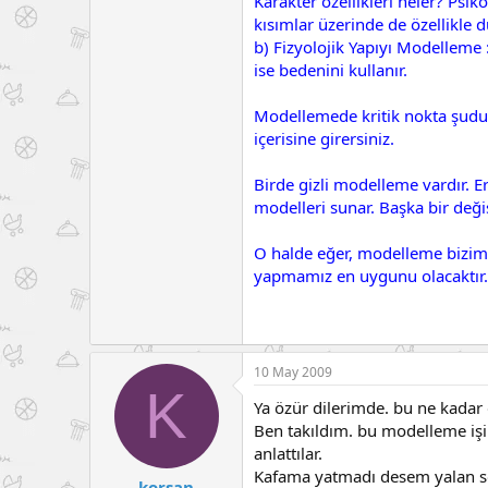
Karakter özellikleri neler? Psi
kısımlar üzerinde de özellikle d
b) Fizyolojik Yapıyı Modelleme
ise bedenini kullanır.
Modellemede kritik nokta şudur.
içerisine girersiniz.
Birde gizli modelleme vardır. 
modelleri sunar. Başka bir deği
O halde eğer, modelleme bizim i
yapmamız en uygunu olacaktır. 
10 May 2009
K
Ya özür dilerimde. bu ne kadar 
Ben takıldım. bu modelleme işi
anlattılar.
Kafama yatmadı desem yalan sö
korsan