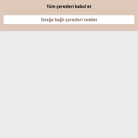
Çerezler
Türkçe (TR)
Tüm çerezleri kabul et
Bize ulaşın
Şartlar ve kurallar
Gizlilik politikası
Yardım
Anasayfa
R
S
İsteğe bağlı çerezleri reddet
S
®
Community platform by XenForo
© 2010-2025 XenForo Ltd.