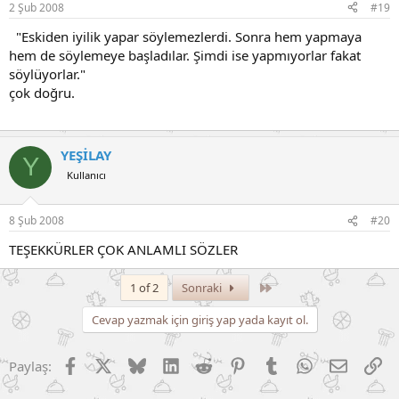
2 Şub 2008
#19
"Eskiden iyilik yapar söylemezlerdi. Sonra hem yapmaya
hem de söylemeye başladılar. Şimdi ise yapmıyorlar fakat
söylüyorlar."
çok doğru.
YEŞİLAY
Y
Kullanıcı
8 Şub 2008
#20
TEŞEKKÜRLER ÇOK ANLAMLI SÖZLER
Son
1 of 2
Sonraki
Cevap yazmak için giriş yap yada kayıt ol.
Facebook
X (Twitter)
Bluesky
LinkedIn
Reddit
Pinterest
Tumblr
WhatsApp
E-posta
Li
Paylaş: