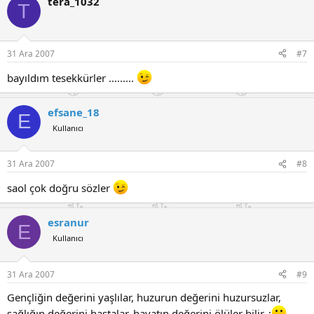
tera_1032
T
31 Ara 2007
#7
bayıldım tesekkürler .........
efsane_18
E
Kullanıcı
31 Ara 2007
#8
saol çok doğru sözler
esranur
E
Kullanıcı
31 Ara 2007
#9
Gençliğin değerini yaşlılar, huzurun değerini huzursuzlar,
sağlığın değerini hastalar, hayatın değerini ölüler bilir. :