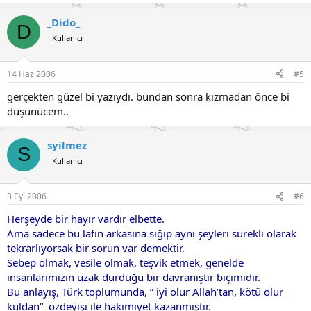
_Dido_
D
Kullanıcı
14 Haz 2006
#5
gerçekten güzel bi yazıydı. bundan sonra kızmadan önce bi
düşünücem..
syilmez
S
Kullanıcı
3 Eyl 2006
#6
Herşeyde bir hayır vardır elbette.
Ama sadece bu lafın arkasına sığıp aynı şeyleri sürekli olarak
tekrarlıyorsak bir sorun var demektir.
Sebep olmak, vesile olmak, teşvik etmek, genelde
insanlarımızın uzak durduğu bir davranıştır biçimidir.
Bu anlayış, Türk toplumunda, ” iyi olur Allah’tan, kötü olur
kuldan” özdeyişi ile hakimiyet kazanmıştır.