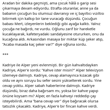
Aradan bir dakika geçmişti, ama çocuk hâlâ o garip sesi
çıkarmaya devam ediyordu. Etrafta oturanlar, anne ya da
babanın çocuğun bu olumsuz davranışı ve iç bayıltıcı vızıltısı
bitirmek için kalkıp bir tane vuracağı düşündü. Çocuğun
babası Mert, izleyenlerin beklediği gibi ayağa kalktı. Yalnız
çocuğa ne bağırdı, ne vurdu. Oğlunu zarif bir hareketle
kucaklayarak, kafeteryadaki sandalyesine otururken, onu da
kucağına aldı. Arkasından masaya bir miktar küp şeker atıp,
”Acaba masada kaç şeker var?” diye oğluna sordu.
***
Kadriye ile Alper yeni evlenmişti. Bir gün kahvaltıdayken
Kadriye, Alper’e sordu: ”Kahve ister misin?” Alper televizyon
izlemeye dalmıştı. Kadriye, cevap alamayınca kızacak gibi
oldu ve aynı soruyu bu sefer sesini yükselterek sordu. Yine
cevap yoktu. Alper sabah haberlerine dalmıştı. Kadriye
düşündü, biraz daha bağırsam mı, yoksa bir kahve yapıp
önüne koysam mı? Alper, en fazla kahveyi reddedip çay
isteyebilirdi. Ama ”bana cevap ver” diye bağıracak olursa
tatsızlık çıkacaktı. Kadriye, Alper’e bir fincan kahve verdi.