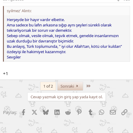
syilmez' Alıntı:
Herşeyde bir hayır vardır elbette.
Ama sadece bu lafın arkasına sığıp aynı şeyleri sürekli olarak
tekrarlıyorsak bir sorun var demektir.
Sebep olmak, vesile olmak, teşvik etmek, genelde insanlarımızın
uzak durduğu bir davranıştır biçimidir.
Bu anlayış, Türk toplumunda, ” iyi olur Allah’tan, kötü olur kuldan”
özdeyişi ile hakimiyet kazanmıştır.
Sevgiler
+1
Son
1 of 2
Sonraki
Cevap yazmak için giriş yap yada kayıt ol.
Facebook
X (Twitter)
Bluesky
LinkedIn
Reddit
Pinterest
Tumblr
WhatsApp
E-posta
Li
Paylaş: