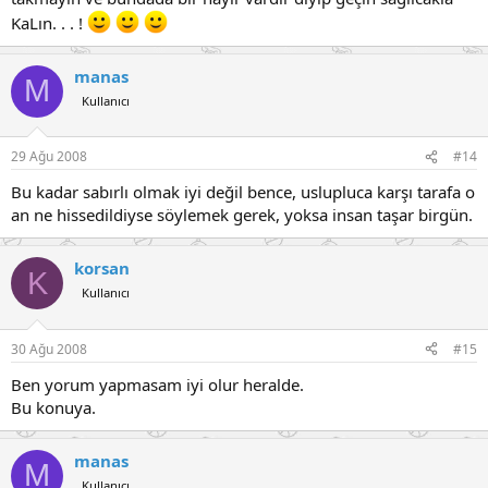
KaLın. . . !
manas
M
Kullanıcı
29 Ağu 2008
#14
Bu kadar sabırlı olmak iyi değil bence, uslupluca karşı tarafa o
an ne hissedildiyse söylemek gerek, yoksa insan taşar birgün.
korsan
K
Kullanıcı
30 Ağu 2008
#15
Ben yorum yapmasam iyi olur heralde.
Bu konuya.
manas
M
Kullanıcı