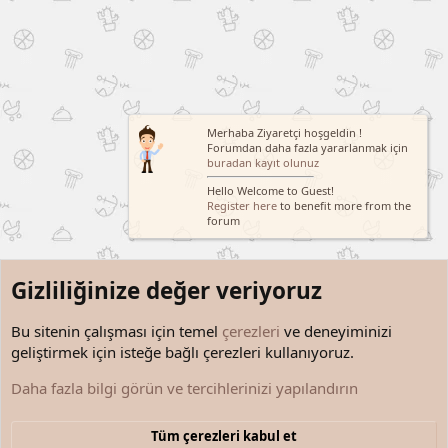
Merhaba Ziyaretçi hoşgeldin !
Forumdan daha fazla yararlanmak için
buradan kayıt olunuz
Hello Welcome to Guest!
Register here
to benefit more from the
forum
Gizliliğinize değer veriyoruz
Bu sitenin çalışması için temel
çerezleri
ve deneyiminizi
geliştirmek için isteğe bağlı çerezleri kullanıyoruz.
Kişisel Gelişim Yazıları
Daha fazla bilgi görün ve tercihlerinizi yapılandırın
Çerezler
Türkçe (TR)
Tüm çerezleri kabul et
Bize ulaşın
Şartlar ve kurallar
Gizlilik politikası
Yardım
Anasayfa