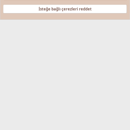
R
S
İsteğe bağlı çerezleri reddet
S
®
Community platform by XenForo
© 2010-2025 XenForo Ltd.