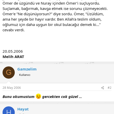
Ömer de üzgündü ve Nuray içinden Ömer’i suçluyordu.
Suçlamak, bağırmak, kavga etmek ise sorunu çözmeyecekti.
Ömer’e ”Ne düşünüyorsun?” diye sordu. Ömer, ”Üzüldüm,
ama her şeyde bir hayır vardır. Ben Allah’a teslim oldum,
oğlumuz için daha uygun bir okul bulacağız demek ki…”
cevabı verdi.
20.05.2006
Melih ARAT
Gamzelim
G
Kullanıcı
28 May 2006
#2
Bunu okumustum
gercekten cok güzel ...
Hayat
H