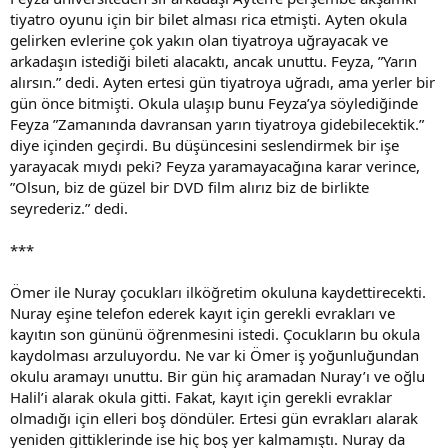
tiyatro oyunu için bir bilet alması rica etmişti. Ayten okula
gelirken evlerine çok yakın olan tiyatroya uğrayacak ve
arkadaşın istediği bileti alacaktı, ancak unuttu. Feyza, ”Yarın
alırsın.” dedi. Ayten ertesi gün tiyatroya uğradı, ama yerler bir
gün önce bitmişti. Okula ulaşıp bunu Feyza’ya söylediğinde
Feyza ”Zamanında davransan yarın tiyatroya gidebilecektik.”
diye içinden geçirdi. Bu düşüncesini seslendirmek bir işe
yarayacak mıydı peki? Feyza yaramayacağına karar verince,
”Olsun, biz de güzel bir DVD film alırız biz de birlikte
seyrederiz.” dedi.
***
Ömer ile Nuray çocukları ilköğretim okuluna kaydettirecekti.
Nuray eşine telefon ederek kayıt için gerekli evrakları ve
kayıtın son gününü öğrenmesini istedi. Çocukların bu okula
kaydolması arzuluyordu. Ne var ki Ömer iş yoğunluğundan
okulu aramayı unuttu. Bir gün hiç aramadan Nuray’ı ve oğlu
Halil’i alarak okula gitti. Fakat, kayıt için gerekli evraklar
olmadığı için elleri boş döndüler. Ertesi gün evrakları alarak
yeniden gittiklerinde ise hiç boş yer kalmamıştı. Nuray da