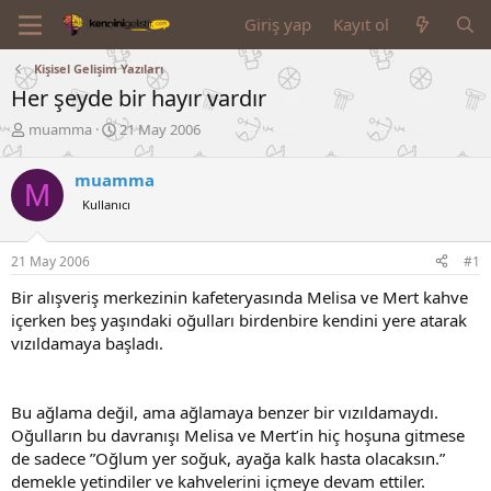
Giriş yap
Kayıt ol
Kişisel Gelişim Yazıları
Her şeyde bir hayır vardır
K
B
muamma
21 May 2006
o
a
n
ş
muamma
M
u
l
Kullanıcı
y
a
u
n
B
g
21 May 2006
#1
a
ı
ş
ç
Bir alışveriş merkezinin kafeteryasında Melisa ve Mert kahve
l
t
içerken beş yaşındaki oğulları birdenbire kendini yere atarak
a
a
vızıldamaya başladı.
t
r
a
i
n
h
i
Bu ağlama değil, ama ağlamaya benzer bir vızıldamaydı.
Oğulların bu davranışı Melisa ve Mert’in hiç hoşuna gitmese
de sadece ”Oğlum yer soğuk, ayağa kalk hasta olacaksın.”
demekle yetindiler ve kahvelerini içmeye devam ettiler.