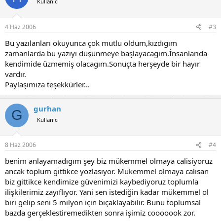
Kullanıcı
4 Haz 2006
#3
Bu yazılanları okuyunca çok mutlu oldum,kızdıgım
zamanlarda bu yazıyı düşünmeye başlayacagım.İnsanlarıda
kendimide üzmemiş olacagım.Sonuçta herşeyde bir hayır
vardır.
Paylaşımıza teşekkürler...
gurhan
G
Kullanıcı
8 Haz 2006
#4
benim anlayamadıgım şey biz mükemmel olmaya calisiyoruz
ancak toplum gittikce yozlasıyor. Mükemmel olmaya calisan
biz gittikce kendimize güvenimizi kaybediyoruz toplumla
ilişkilerimiz zayıflıyor. Yani sen istediğin kadar mükemmel ol
biri gelip seni 5 milyon için bıçaklayabilir. Bunu toplumsal
bazda gerçeklestiremedikten sonra işimiz cooooook zor.