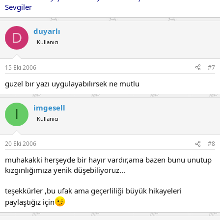
Sevgiler
duyarlı
D
Kullanıcı
15 Eki 2006
#7
guzel bır yazı uygulayabılırsek ne mutlu
imgesell
I
Kullanıcı
20 Eki 2006
#8
muhakakki herşeyde bir hayır vardır,ama bazen bunu unutup
kızgınlığımıza yenik düşebiliyoruz...
teşekkürler ,bu ufak ama geçerliliği büyük hikayeleri
paylaştığız için