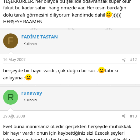
TEŞEKKÜRLER. her olayda bu şekilde ddavransak süper olur
fakat bu kadar sabır hanginmizde var. Herkesin bardağın
dolu tarafı görmesini diliyorum kendimde dahil
))))))
HERŞEYE RAÄMEN
FADİME TASTAN
F
Kullanıcı
16 May 2007
#12
herşeyde bir hayır vardır, çok doğru bir söz :
tabi ki
anlayana :
runaway
R
Kullanıcı
29 Ağu 2008
#13
Evet buna inanırsanız öLedir gerçekten herşeyde muhakkak
bir hayır vardır onun için kaybettiğiniz sizi üzecek şeyleri
takmayın ve bundada bir hayır vardır diyip geçin sağlıcakla