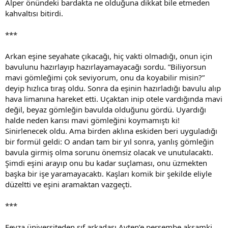
Alper önündeki bardakta ne olduğuna dikkat bile etmeden
kahvaltısı bitirdi.
***
Arkan eşine seyahate çıkacağı, hiç vakti olmadığı, onun için
bavulunu hazırlayıp hazırlayamayacağı sordu. ”Biliyorsun
mavi gömleğimi çok seviyorum, onu da koyabilir misin?”
deyip hızlıca tıraş oldu. Sonra da eşinin hazırladığı bavulu alıp
hava limanına hareket etti. Uçaktan inip otele vardığında mavi
değil, beyaz gömleğin bavulda olduğunu gördü. Uyardığı
halde neden karısı mavi gömleğini koymamıştı ki!
Sinirlenecek oldu. Ama birden aklına eskiden beri uyguladığı
bir formül geldi: O andan tam bir yıl sonra, yanlış gömleğin
bavula girmiş olma sorunu önemsiz olacak ve unutulacaktı.
Şimdi eşini arayıp onu bu kadar suçlaması, onu üzmekten
başka bir işe yaramayacaktı. Kaşları komik bir şekilde eliyle
düzeltti ve eşini aramaktan vazgeçti.
***
Feyza üniversiteden sıf arkadaşı Ayten’e perşembe akşamki