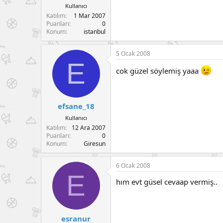
Kullanıcı
Katılım
1 Mar 2007
Puanları
0
Konum
istanbul
5 Ocak 2008
E
cok güzel söylemiş yaaa
efsane_18
Kullanıcı
Katılım
12 Ara 2007
Puanları
0
Konum
Giresun
6 Ocak 2008
E
hım evt güsel cevaap vermiş..
esranur