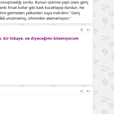
 konuşmadığı sordu. Bunun üzerine yaşlı olanı genç
anki fırsat kollar gibi kadı kucaklayıp durdun. Ne
hre gelmeden yelkenleri suya indirdim.” Genç
 hâlâ unutmamış, zihninden atamamışsın.”
#2
in. bir hikaye. ne diyeceğimi bilemiyorum
#3