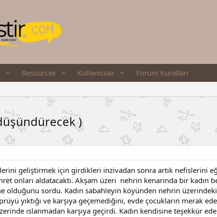
Resources
Kullanıcılar
Forum Kuralları
k düşündürecek )
rini geliştirmek için girdikleri inzivadan sonra artık nefislerini eğ
öhret onları aldatacaktı. Akşam üzeri nehrin kenarında bir kadın b
ne olduğunu sordu. Kadın sabahleyin köyünden nehrin üzerindeki
prüyü yıktığı ve karşıya geçemediğini, evde çocukların merak edec
üzerinde ıslanmadan karşıya geçirdi. Kadın kendisine teşekkür eder