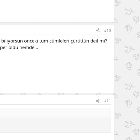
#10
? biliyorsun önceki tüm cümleleri çürüttün deil mi?
üper oldu hemde...
#11