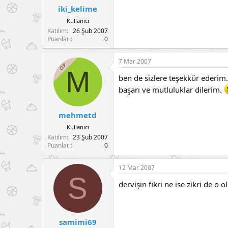
iki_kelime
Kullanıcı
Katılım
26 Şub 2007
Puanları
0
7 Mar 2007
OP
M
ben de sizlere teşekkür ederim.
başarı ve mutluluklar dilerim.
mehmetd
Kullanıcı
Katılım
23 Şub 2007
Puanları
0
12 Mar 2007
S
dervişin fikri ne ise zikri de o 
samimi69