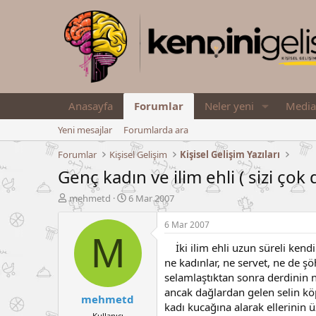
Anasayfa
Forumlar
Neler yeni
Media
Yeni mesajlar
Forumlarda ara
Forumlar
Kişisel Gelişim
Kişisel Gelişim Yazıları
Genç kadın ve ilim ehli ( sizi ço
K
B
mehmetd
6 Mar 2007
o
a
n
ş
6 Mar 2007
u
l
M
İki ilim ehli uzun süreli kendile
y
a
u
n
ne kadınlar, ne servet, ne de ş
B
g
selamlaştıktan sonra derdinin 
a
ı
ancak dağlardan gelen selin kö
mehmetd
ş
ç
kadı kucağına alarak ellerinin 
l
t
Kullanıcı