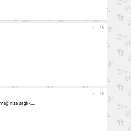
#8
#9
eğinize sağlık.....