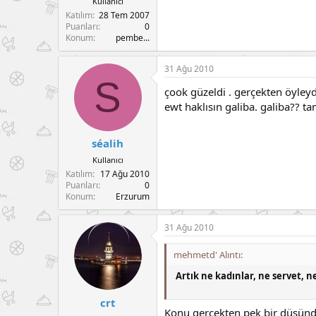
Kullanıcı
Katılım
28 Tem 2007
Puanları
0
Konum
pembe...
31 Ağu 2010
S
çook güzeldi . gerçekten öyleyd
ewt haklısın galiba. galiba?? 
séalih
Kullanıcı
Katılım
17 Ağu 2010
Puanları
0
Konum
Erzurum
31 Ağu 2010
mehmetd' Alıntı:
Artık ne kadınlar, ne servet, n
crt
Konu gerçekten pek bir düşünd