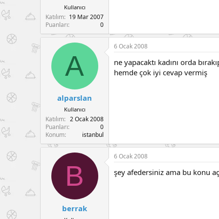
Kullanıcı
Katılım
19 Mar 2007
Puanları
0
6 Ocak 2008
A
ne yapacaktı kadını orda bırakı
hemde çok iyi cevap vermiş
alparslan
Kullanıcı
Katılım
2 Ocak 2008
Puanları
0
Konum
istanbul
6 Ocak 2008
B
şey afedersiniz ama bu konu açı
berrak