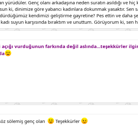
an yürüdüler. Genç olanı arkadaşına neden suratın asıldığı ve hiç
yorsun ki, dinimize göre yabancı kadınlara dokunmak yasaktır. Sen s
dürdüğümüz kendimizi geliştirme gayretine? Pes ettin ve daha şe
 o kadı suyun karşısında bıraktım ve unuttum. Görüyorum ki, sen
i açığı vurduğunun farkında değil aslında...teşekkürler ilg
da
söz sölemiş genç olan
Teşekkürler