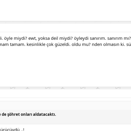
i. öyle miydi? ewt, yoksa deil miydi? öyleydi sanırım. sanırım mı
tamam tamam. kesinlikle çok güzeldi. oldu mu? nden olmasın ki. s
e de şöhret onları aldatacaktı.
ürücüydü ..!