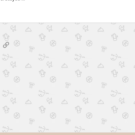
sApp
E-posta
Link