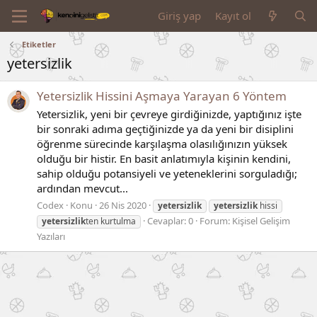
Giriş yap
Kayıt ol
Etiketler
yetersizlik
Yetersizlik Hissini Aşmaya Yarayan 6 Yöntem
Yetersizlik, yeni bir çevreye girdiğinizde, yaptığınız işte
bir sonraki adıma geçtiğinizde ya da yeni bir disiplini
öğrenme sürecinde karşılaşma olasılığınızın yüksek
olduğu bir histir. En basit anlatımıyla kişinin kendini,
sahip olduğu potansiyeli ve yeteneklerini sorguladığı;
ardından mevcut...
Codex
Konu
26 Nis 2020
yetersizlik
yetersizlik
hissi
Cevaplar: 0
Forum:
Kişisel Gelişim
yetersizlik
ten kurtulma
Yazıları