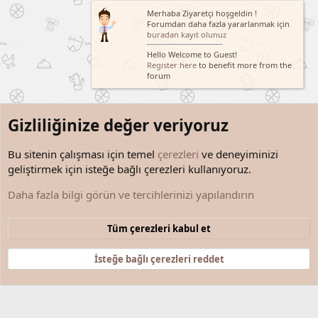
Merhaba Ziyaretçi hoşgeldin !
Forumdan daha fazla yararlanmak için
buradan kayıt olunuz
Hello Welcome to Guest!
Register here
to benefit more from the
forum
Gizliliğinize değer veriyoruz
Bu sitenin çalışması için temel
çerezleri
ve deneyiminizi
geliştirmek için isteğe bağlı çerezleri kullanıyoruz.
Etiketler
Daha fazla bilgi görün ve tercihlerinizi yapılandırın
Çerezler
Türkçe (TR)
Tüm çerezleri kabul et
Bize ulaşın
Şartlar ve kurallar
Gizlilik politikası
Yardım
Anasayfa
R
S
İsteğe bağlı çerezleri reddet
S
®
Community platform by XenForo
© 2010-2025 XenForo Ltd.