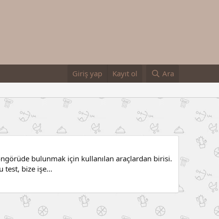
Giriş yap
Kayıt ol
Ara
r öngörüde bulunmak için kullanılan araçlardan birisi.
test, bize işe...