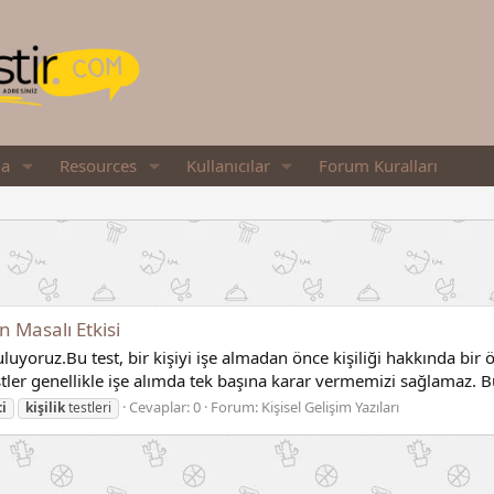
ia
Resources
Kullanıcılar
Forum Kuralları
n Masalı Etkisi
yguluyoruz.Bu test, bir kişiyi işe almadan önce kişiliği hakkında bi
stler genellikle işe alımda tek başına karar vermemizi sağlamaz. Bu 
Cevaplar: 0
Forum:
Kişisel Gelişim Yazıları
ti
kişilik
testleri