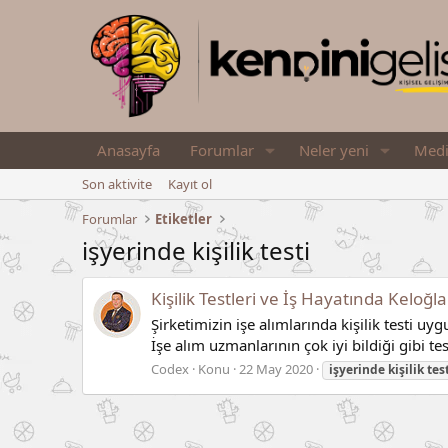
Anasayfa
Forumlar
Neler yeni
Med
Son aktivite
Kayıt ol
Forumlar
Etiketler
işyerinde kişilik testi
Kişilik Testleri ve İş Hayatında Keloğla
Şirketimizin işe alımlarında kişilik testi u
İşe alım uzmanlarının çok iyi bildiği gibi te
Codex
Konu
22 May 2020
işyerinde
kişilik
tes