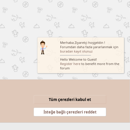
Merhaba Ziyaretçi hoşgeldin !
Forumdan daha fazla yararlanmak için
buradan kayıt olunuz
Hello Welcome to Guest!
Register here
to benefit more from the
forum
Tüm çerezleri kabul et
Şartlar ve kurallar
Gizlilik politikası
Yardım
Anasayfa
R
S
İsteğe bağlı çerezleri reddet
S