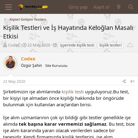
Giriş yap
Kayıt ol
Kişisel Gelişim Yazıları
Kişilik Testleri ve İş Hayatında Keloğlan Masalı
Etkisi
K
B
E
Codex
22 May 2020
işyerinde kişilik testi
kişilik testleri
o
a
t
n
ş
i
Codex
u
l
k
Özgür Şahin
Site Kurucusu
y
a
e
u
n
t
B
g
l
22 May 2020
#1
a
ı
e
ş
ç
r
Şirketimizin işe alımlarında
kişilik testi
uyguluyoruz.Bu test,
l
t
bir kişiyi işe almadan önce kişiliği hakkında bir öngörüde
a
a
bulunmak için kullanılan araçlardan birisi.
t
r
a
i
n
h
İşe alım uzmanlarının çok iyi bildiği gibi testler genellikle işe
i
alımda
tek başına karar vermemizi sağlamaz
. Bu test, bize
işe alım kararında yararı olacak verilerden sadece bir
tanesidir. Kendi firmamızda kişilik testlerini, işe alım