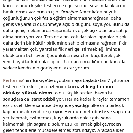
kurucusunun kişilik testleri ile ilgili sohbet sırasında aktardığı
bir iki örnek var bunun için.
Örneğin:
Amerika’da büyük
çoğunluğunun çok fazla eğitim almamasınarağmen, daha
geniş ve yaratıcı düşünmeye açık olduğunu söylüyor. Bunu da
daha geniş mekânlarda yaşamaları ve çok açık alanlara sahip
olmalarına yoruyor. Tersine alanı çok dar olan Japonların çok
daha derin bir kültür birikimine sahip olmasına rağmen, fikir
yaratmaktan çok, yaratılan fikirleri geliştirmek eğiliminde
olduklarını belirtiyor. Çoğunlukla nesneleri küçülterek çok
yeni boyutlar katmaları gibi… Uzman olmadığım bu konuda
sadece kendisinin görüşlerini aktarıyorum.
Performia
’nın Türkiye’de uygulanmaya başladıktan 7 yıl sonra
testlerde Türkler için gözlemim
kurnazlık eğiliminin
oldukça yüksek olması
oldu. Kişilik testleri bazen bu
sonuçlara da işaret edebiliyor. Her ne kadar bireyler tamamen
eşsiz özelliklere sahipse de içinde yaşadığı ülke onu birleşik
kaplar misali kendine çekiyor. Her gün metrobüste ve vapurda
yer kapmak, ezilmemek, kuyruklarda eblek gibi sona
kalmamak için sağımızı solumuzu kollamak gibi çevreden
gelen tehditlerle mücadele etmek zorundayız. Arabada iken