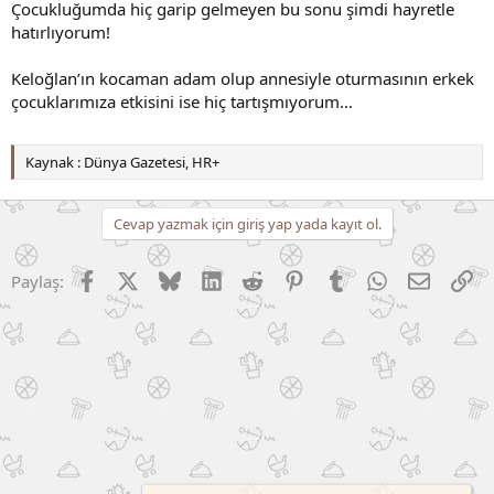
Çocukluğumda hiç garip gelmeyen bu sonu şimdi hayretle
hatırlıyorum!
Keloğlan’ın kocaman adam olup annesiyle oturmasının erkek
çocuklarımıza etkisini ise hiç tartışmıyorum…
Kaynak : Dünya Gazetesi, HR+
Cevap yazmak için giriş yap yada kayıt ol.
Facebook
X (Twitter)
Bluesky
LinkedIn
Reddit
Pinterest
Tumblr
WhatsApp
E-posta
Li
Paylaş: