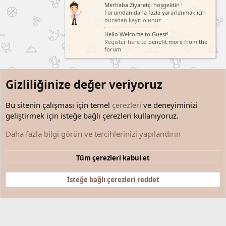
Merhaba Ziyaretçi hoşgeldin !
Forumdan daha fazla yararlanmak için
buradan kayıt olunuz
Hello Welcome to Guest!
Register here
to benefit more from the
forum
Gizliliğinize değer veriyoruz
Bu sitenin çalışması için temel
çerezleri
ve deneyiminizi
geliştirmek için isteğe bağlı çerezleri kullanıyoruz.
Kişisel Gelişim Yazıları
Daha fazla bilgi görün ve tercihlerinizi yapılandırın
Çerezler
Türkçe (TR)
Tüm çerezleri kabul et
Bize ulaşın
Şartlar ve kurallar
Gizlilik politikası
Yardım
Anasayfa
R
S
İsteğe bağlı çerezleri reddet
S
®
Community platform by XenForo
© 2010-2025 XenForo Ltd.