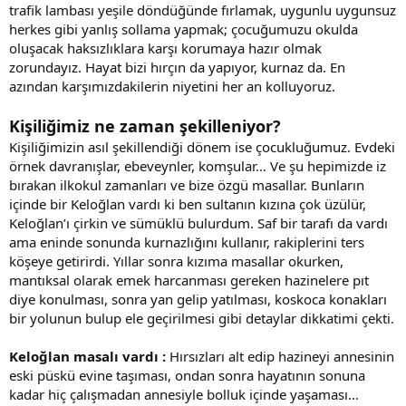
trafik lambası yeşile döndüğünde fırlamak, uygunlu uygunsuz
herkes gibi yanlış sollama yapmak; çocuğumuzu okulda
oluşacak haksızlıklara karşı korumaya hazır olmak
zorundayız. Hayat bizi hırçın da yapıyor, kurnaz da. En
azından karşımızdakilerin niyetini her an kolluyoruz.
Kişiliğimiz ne zaman şekilleniyor?
Kişiliğimizin asıl şekillendiği dönem ise çocukluğumuz. Evdeki
örnek davranışlar, ebeveynler, komşular… Ve şu hepimizde iz
bırakan ilkokul zamanları ve bize özgü masallar. Bunların
içinde bir Keloğlan vardı ki ben sultanın kızına çok üzülür,
Keloğlan’ı çirkin ve sümüklü bulurdum. Saf bir tarafı da vardı
ama eninde sonunda kurnazlığını kullanır, rakiplerini ters
köşeye getirirdi. Yıllar sonra kızıma masallar okurken,
mantıksal olarak emek harcanması gereken hazinelere pıt
diye konulması, sonra yan gelip yatılması, koskoca konakları
bir yolunun bulup ele geçirilmesi gibi detaylar dikkatimi çekti.
Keloğlan masalı vardı :
Hırsızları alt edip hazineyi annesinin
eski püskü evine taşıması, ondan sonra hayatının sonuna
kadar hiç çalışmadan annesiyle bolluk içinde yaşaması…