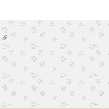
sApp
E-posta
Link