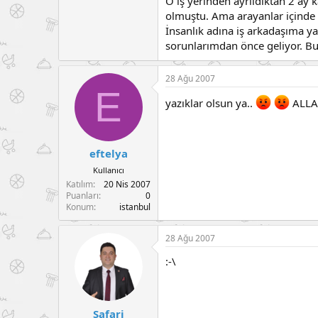
O iş yerinden ayrıldıktan 2 ay 
olmuştu. Ama arayanlar içinde e
İnsanlık adına iş arkadaşıma 
sorunlarımdan önce geliyor. Bu
28 Ağu 2007
E
yazıklar olsun ya..
ALLAH
eftelya
Kullanıcı
Katılım
20 Nis 2007
Puanları
0
Konum
istanbul
28 Ağu 2007
:-\
Safari