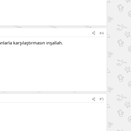
#4
nlarla karşılaştırmasın inşallah.
#5