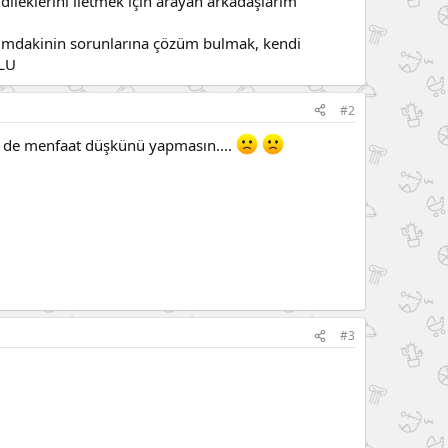
dileklerini iletmek için arayan arkadaşlarım
şımdakinin sorunlarına çözüm bulmak, kendi
ĞLU
#2
i de menfaat düşkünü yapmasın....
#3