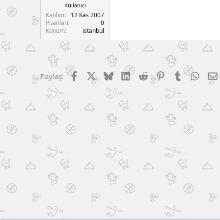
Kullanıcı
Katılım
12 Kas 2007
Puanları
0
Konum
istanbul
Facebook
X (Twitter)
Bluesky
LinkedIn
Reddit
Pinterest
Tumblr
What
Paylaş: