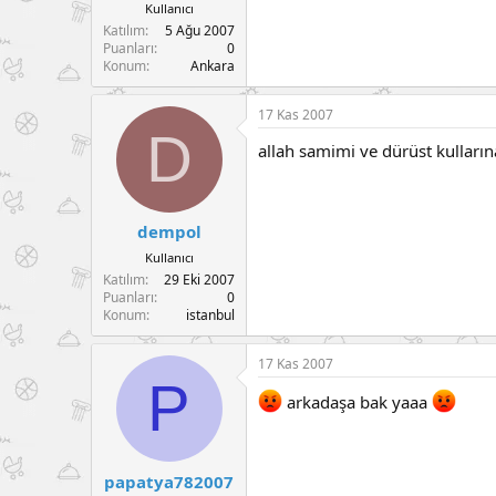
Kullanıcı
Katılım
5 Ağu 2007
Puanları
0
Konum
Ankara
17 Kas 2007
D
allah samimi ve dürüst kulların
dempol
Kullanıcı
Katılım
29 Eki 2007
Puanları
0
Konum
istanbul
17 Kas 2007
P
arkadaşa bak yaaa
papatya782007