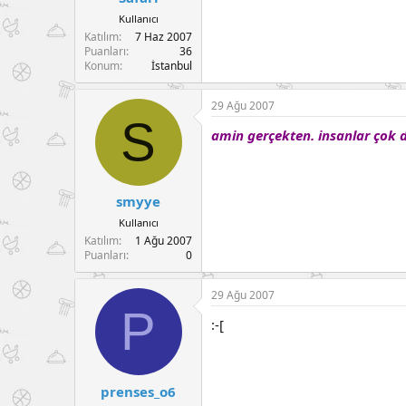
Kullanıcı
Katılım
7 Haz 2007
Puanları
36
Konum
İstanbul
29 Ağu 2007
S
amin gerçekten. insanlar çok 
smyye
Kullanıcı
Katılım
1 Ağu 2007
Puanları
0
29 Ağu 2007
P
:-[
prenses_o6