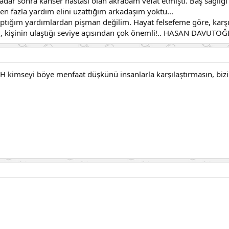
kadar sonra kanser hastası olan akrabam vefat etmişti. Baş sağlığı 
n fazla yardım elini uzattığım arkadaşım yoktu...
yaptığım yardımlardan pişman değilim. Hayat felsefeme göre, kar
, kişinin ulaştığı seviye açısından çok önemli!.. HASAN DAVUTO
 kimseyi böye menfaat düşkünü insanlarla karşılaştırmasın, biz