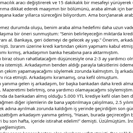
şımacılık aracı değiştirerek ve 15 dakikalık bir mesafeyi yürüyerek
ıma dikkat ederek maaşımın bir bölümünü, araba almak için bank
aşana kadar yıllarca süreceğini biliyordum. Ama borçlanarak ar
emez durumda oluşu, benim araba alma hedefimi daha uzun vadeye
adaşıma bir öneri sunmuştum: “Senin belirleyeceğin miktarda kre
anı al. Bankaya, geri ödemeyi de gelecek ay yap.” Önerim, arkad
şti. Israrım üzerine kredi kartından çekim yapmamı kabul etmişti
bımı kırmış, arkadaşımın banka hesabına para aktarmıştım.
nı biraz olsun rahatlatacağım düşüncesiyle ona 2-3 ay yardımcı ol
a istemişti. Arkadaşımın benden aldığı parayla taksitlerini ödeme
dan çekim yapamayacağımı söylemek zorunda kalmıştım. İş arkada
mı rica etmişti. Arkadaşımı kıramamış, ona kefil olmuştum.
 yanıma gelen iş arkadaşım, bir başka bankadan daha kredi almak 
ti. Mazeretimi belirtmiş, ona yardımcı olamayacağımı söylemişti
nda da bankadan almış olduğu 5.000 YTL krediye kefil olan ben de
ğmen diğer işlemlerin de bana yaptırılmaya çalışılması, 2.5 yıl
 adına ayrılmak zorunda kaldığım iş yerinde geçirdiğim son günle
 uzattığım arkadaşım yanıma gelmiş, “Hasan, burada geçireceğin b
bu son hafta, içeride istirahat edelim!” demişti. Üzülmüştüm. İnsa
 yeğlemiştim.