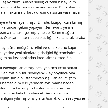
 ulaşıyordum. Allah'a şükür, düzenli bir aylığım
ada biriktirmeye karar vermiştim. Bu birikimin
aba almaktansa yıllarca ulaşımda sorun yaşamaya
 ertelemeye itmişti. Elimde, kitapçılıktan kalmış
di kartından çekim yapayım. Sen avans yerine
aşıma mantıklı gelmiş, yine de “Senin mağdur
. O akşam, internet bankacılığını kullanarak, araba
mayı düşünmüştüm. “Elini verdin, kolunu kaptı”
k yerine yeni alımlara giriştiğini öğrenmiştim. Onu
şım bu kez bankadan kredi almak istediğini
istediğini anlatmış, beni yeniden kefili olarak
m. Sen misin bunu söyleyen? 7 ay boyunca ona
ğilmişim gibi istenmeyen kişi ilan edilmiştim.
ımı harcadığım o iş yerinden ayrılmama neden
rdi. Hiçbir karşılık beklemeden, sıkıntısını
u son haftada bizi idare et! Senden sonra
nlığını yitirmiş birisiyle tartışmak onun seviyesine