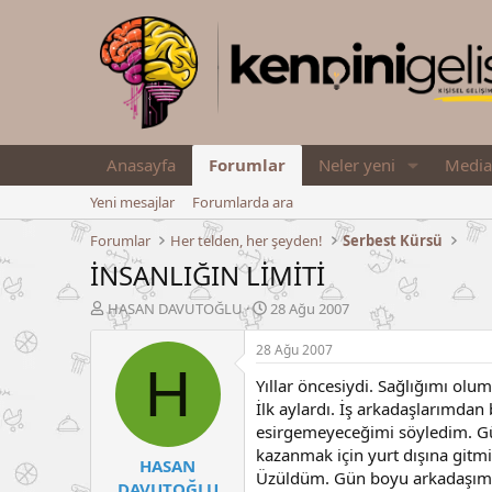
Anasayfa
Forumlar
Neler yeni
Media
Yeni mesajlar
Forumlarda ara
Forumlar
Her telden, her şeyden!
Serbest Kürsü
İNSANLIĞIN LİMİTİ
K
B
HASAN DAVUTOĞLU
28 Ağu 2007
o
a
n
ş
28 Ağu 2007
u
l
H
Yıllar öncesiydi. Sağlığımı olu
y
a
u
n
İlk aylardı. İş arkadaşlarımdan
B
g
esirgemeyeceğimi söyledim. Gül
a
ı
kazanmak için yurt dışına gitmi
HASAN
ş
ç
Üzüldüm. Gün boyu arkadaşıma 
l
t
DAVUTOĞLU