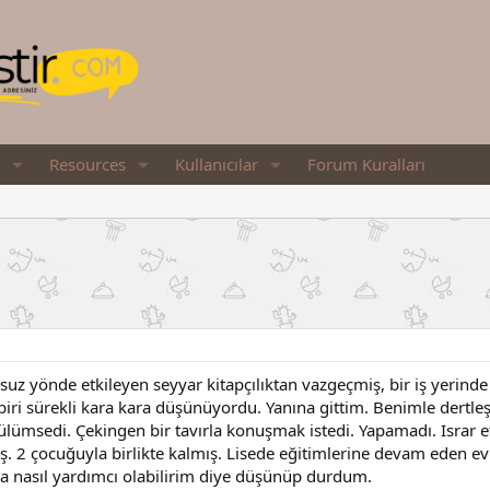
Resources
Kullanıcılar
Forum Kuralları
msuz yönde etkileyen seyyar kitapçılıktan vazgeçmiş, bir iş yerind
 biri sürekli kara kara düşünüyordu. Yanına gittim. Benimle dertl
ümsedi. Çekingen bir tavırla konuşmak istedi. Yapamadı. Israr et
ş. 2 çocuğuyla birlikte kalmış. Lisede eğitimlerine devam eden evl
nasıl yardımcı olabilirim diye düşünüp durdum.