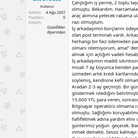
Çalıştığım iş yerine, 2 toplu ta
a
a
Kullanıcı
olmuştu. Bekardım. Harcamalar
t
r
Katılım
4 Ağu 2007
a
i
araç alımına yetecek rakama ul
Puanları
0
n
h
razı olmuştum.
Konum
i
Güzellikler
İş arkadaşımın borçlarını ödey
diyarından
olan post terminali vardı. Ark
herhangi bir faiz ödemeden par
olmanı istemiyorum, ama!” demi
almak için açtığım vadeli hesa
İş arkadaşımın maddi sıkıntısı
misali 7 ay boyunca benden par
üzmeden artık kredi kartların
söylemiş, kendisine kefil olma
Aradan 2-3 ay geçmişti. Bir gün
göstermek istediğini belirtmiş
15.000 YTL para veren, sonrası
Bilgisayar operatörü olmama ra
olmuştu. Sağlığımı koruyabilmek
hafifletmek adına yardım elini
günlerimiz yoğun geçecek. Bari 
inmek demekti. Sessiz kalmayı