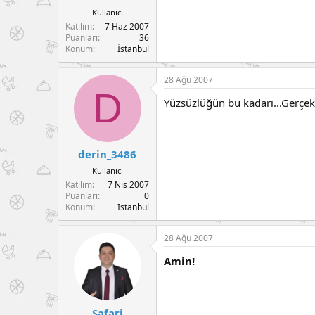
Kullanıcı
Katılım
7 Haz 2007
Puanları
36
Konum
İstanbul
28 Ağu 2007
D
Yüzsüzlüğün bu kadarı...Gerçekte
derin_3486
Kullanıcı
Katılım
7 Nis 2007
Puanları
0
Konum
İstanbul
28 Ağu 2007
Amin!
Safari