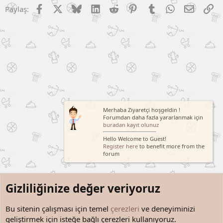
Facebook
X (Twitter)
Bluesky
LinkedIn
Reddit
Pinterest
Tumblr
WhatsApp
E-posta
Li
Paylaş:
Merhaba Ziyaretçi hoşgeldin !
Forumdan daha fazla yararlanmak için
buradan kayıt olunuz
Hello Welcome to Guest!
Register here
to benefit more from the
forum
Gizliliğinize değer veriyoruz
Bu sitenin çalışması için temel
çerezleri
ve deneyiminizi
geliştirmek için isteğe bağlı çerezleri kullanıyoruz.