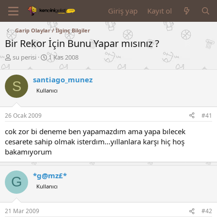
Giriş yap
Kayıt ol
Garip Olaylar / İlginç Bilgiler
Bir Rekor İçin Bunu Yapar mısınız ?
K
B
su perisi
1 Kas 2008
o
a
n
ş
santiago_munez
S
u
l
Kullanıcı
y
a
u
n
B
g
26 Ocak 2009
#41
a
ı
ş
ç
cok zor bi deneme ben yapamazdım ama yapa bılecek
l
t
cesarete sahip olmak isterdım...yıllanlara karşı hiç hoş
a
a
bakamıyorum
t
r
a
i
n
h
*g@mz£*
G
i
Kullanıcı
21 Mar 2009
#42