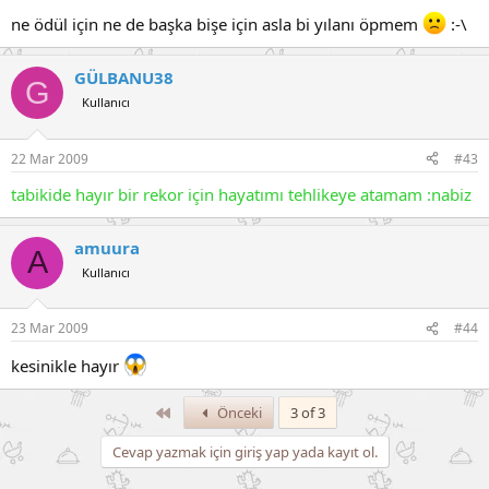
ne ödül için ne de başka bişe için asla bi yılanı öpmem
:-\
GÜLBANU38
G
Kullanıcı
22 Mar 2009
#43
tabikide hayır bir rekor için hayatımı tehlikeye atamam :nabiz
amuura
A
Kullanıcı
23 Mar 2009
#44
kesinikle hayır
Birinci
Önceki
3 of 3
Cevap yazmak için giriş yap yada kayıt ol.