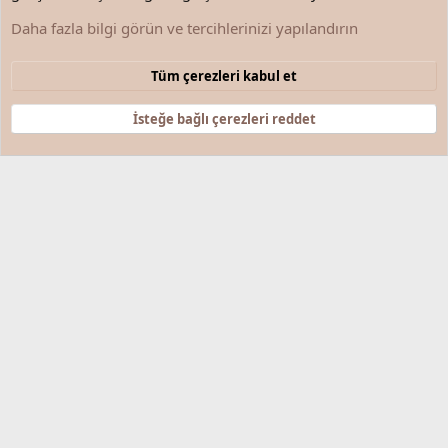
Garip Olaylar / İlginç Bilgiler
Daha fazla bilgi görün ve tercihlerinizi yapılandırın
Çerezler
Türkçe (TR)
Tüm çerezleri kabul et
Bize ulaşın
Şartlar ve kurallar
Gizlilik politikası
Yardım
Anasayfa
R
S
İsteğe bağlı çerezleri reddet
S
®
Community platform by XenForo
© 2010-2025 XenForo Ltd.