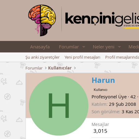
Anasayfa
Forumlar
Neler yeni
Med
Şu anki ziyaretçiler
Yeni profil mesajları
Profil mesajlarınd
Forumlar
Kullanıcılar
Harun
H
Kullanıcı
Profesyonel Üye
·
42
·
Katılım
29 Şub 2008
Son görülme
3 Kas 2
Mesajlar
3,015