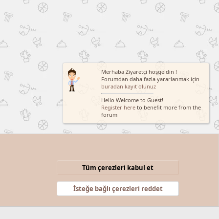
Merhaba Ziyaretçi hoşgeldin !
Forumdan daha fazla yararlanmak için
buradan kayıt olunuz
Hello Welcome to Guest!
Register here
to benefit more from the
forum
Tüm çerezleri kabul et
Şartlar ve kurallar
Gizlilik politikası
Yardım
Anasayfa
R
S
İsteğe bağlı çerezleri reddet
S