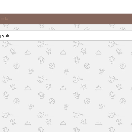
ında
j yok.