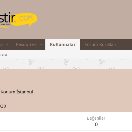
ia
Resources
Kullanıcılar
Forum Kuralları
a ara
Konum
İstanbul
020
Beğeniler
0