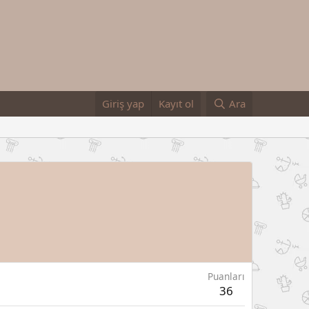
Giriş yap
Kayıt ol
Ara
Puanları
36