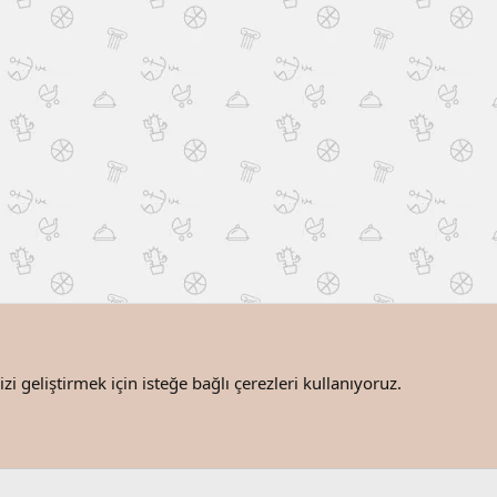
i geliştirmek için isteğe bağlı çerezleri kullanıyoruz.
Bize ulaşın
®
Community platform by XenForo
© 2010-2025 XenForo Ltd.