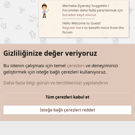
Merhaba Ziyaretçi hoşgeldin !
Forumdan daha fazla yararlanmak için
buradan kayıt olunuz
Hello Welcome to Guest!
Register here
to benefit more from the
forum
Gizliliğinize değer veriyoruz
Bu sitenin çalışması için temel
çerezleri
ve deneyiminizi
geliştirmek için isteğe bağlı çerezleri kullanıyoruz.
Kullanıcılar
Daha fazla bilgi görün ve tercihlerinizi yapılandırın
Çerezler
Türkçe (TR)
Tüm çerezleri kabul et
Bize ulaşın
Şartlar ve kurallar
Gizlilik politikası
Yardım
Anasayfa
R
S
İsteğe bağlı çerezleri reddet
S
®
Community platform by XenForo
© 2010-2025 XenForo Ltd.