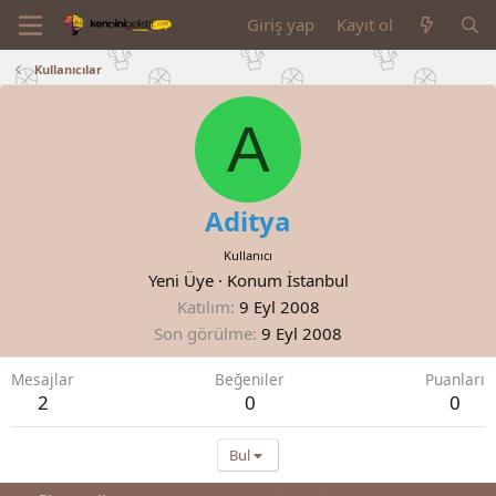
Giriş yap
Kayıt ol
Kullanıcılar
A
Aditya
Kullanıcı
Yeni Üye
·
Konum
İstanbul
Katılım
9 Eyl 2008
Son görülme
9 Eyl 2008
Mesajlar
Beğeniler
Puanları
2
0
0
Bul