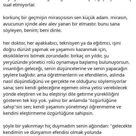
sual etmiyorlar.
korkunç bir geçmişin mirasçısısın sen küçük adam. mirasın,
avucunun içinde alev alev yanan bir elmastır. bunu sana
söyleyen, benim; beni dinle.
her doktor, her ayakkabıcı, teknisyen ya da eğitimci, işini
doğru dürüst yapmak ve yaşamını kazanmak için,
eksikliklerini bilmek zorundadır. birkaç on yıldır, şu
yeryüzünde yönetici rolü oynamaya başlamış bulunuyorsun.
insanlığın geleceği, senin düşüncelerine ve senin yapacağın
şeylere bağlıdır. ama öğretmenlerin ve efendilerin, aslında
nasıl düşündüğünü ve gerçekte ne olduğunu söylemiyorlar
sana; seni kendi geleceğine egemen olma yetisi verebilecek
yönde eleştiren ve bu eleştiriyi dile getirme yürekliliğini
gösteren tek kişi yok. yalnız bir anlamda "özgürlüğüne
sahip"sin sen; kendi yaşamını yönetmeyi öğrenmeme ve
kendini eleştirmeme özgürlüğüne sahipsin.
şöyle bir yakınmayı hiç duymadım senin ağzından: "gelecekte
kendimin ve dünyamın efendisi olmak yolunda