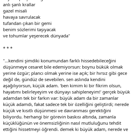
anlı şanlı krallar
gazel misali
havaya savrulacak
tufandan çıkan bir gemi
benim sözlerimi taşıyacak
ve tohumlar yeşerecek dünyada"
* * *
"...kendini şimdiki konumundan farklı hissedebileceğini
düşünmeye cesaret bile edemiyorsun: boynu bükük olmak
yerine özgür; plancı olmak yerine ise açık; bir hırsız gibi gece
değil de, gündüz de sevebilen. sen aslında kendini
aşağılıyorsun, küçük adam. 'ben kimim ki bir fikrim olsun,
hayatımı belirleyeyim ve dünyayı sahipleneyim!' gerçek büyük
adamdan tek bir farkın var: büyük adam da bir zamanlar
küçük adamdı, fakat sadece tek bir özelliğini geliştirdi; nerede
küçük ve kısıtlı düşünmesi ve davranması gerektiğini
biliyordu. herhangi bir görevin baskısı altında, zamanla
küçüklüğünün ve önemsizliğinin nasıl mutluluğunu tehdit
ettiğini hissetmeyi öğrendi. demek ki büyük adam, nerede ve