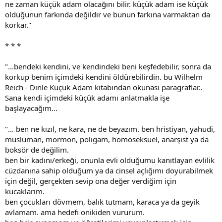
ne zaman küçük adam olacağını bilir. küçük adam ise küçük
olduğunun farkında değildir ve bunun farkına varmaktan da
korkar."
* * *
"...bendeki kendini, ve kendindeki beni keşfedebilir, sonra da
korkup benim içimdeki kendini öldürebilirdin. bu Wilhelm
Reich - Dinle Küçük Adam kitabından okunası paragraflar..
Sana kendi içimdeki küçük adamı anlatmakla işe
başlayacağım...
"... ben ne kızıl, ne kara, ne de beyazım. ben hristiyan, yahudi,
müslüman, mormon, poligam, homoseksüel, anarşist ya da
boksör de değilim.
ben bir kadını/erkeği, onunla evli olduğumu kanıtlayan evlilik
cüzdanına sahip olduğum ya da cinsel açlığımı doyurabilmek
için değil, gerçekten sevip ona değer verdiğim için
kucaklarım.
ben çocukları dövmem, balık tutmam, karaca ya da geyik
avlamam. ama hedefi onikiden vururum.