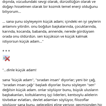
dışında, vücudundaki sevgi olarak, dürüstlüğün olarak ve
doğayı hissetmen olarak bir kozmik temel enerji olduğunu
biliyorum...
... sana şunu söyleyeyim küçük adam; içindeki en iyi şeylerin
anlamını yitirdin. onu boğdun başkalarında, çocuklarında,
karında, kocanda, babanda, annende, nerede gördüysen
orada onu öldürdün. sen küçüksün ve küçük kalmak
istiyorsun küçük adam..."
* * *
"...dinle küçük adam!
sana "küçük adam", "sıradan insan" diyorlar; yeni bir çağ,
"sıradan insan çağı" başladı diyorlar. bunu söyleyen "sen"
değilsin küçük adam. onlar söylüyor bunu, büyük ulusların
başbakanları, koltuklanmış işçi liderleri, kentsoylu ailelerin
tövbekar evlatları, devlet adamları söylüyor, filozoflar
söylüyor sana bunu. geleceğini eline veriyor, geçmişinden hiç