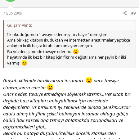
7 Şub 2009
#9
Gülşah' Alıntı:
İlk okuduğumda "tavsiye eder miyim : hayır" demiştim.
Ama bir kaç kitabını ıkuduktan ve internetten araştırmalar yaptıkça
anladım ki ilk başta kitabı tam anlayamamışım.
Bu yüzden şimdide tavsiye ederim.
hayatımda ilk kez bir kitap için fikrim değişti ama her şeyin bir ilki
varmış
Gülşah,ikilemde bırakıyorsun insanları
önce tavsiye
etmem,sonra ederim
Önce neden tavsiye etmedigini söylemek isterim...Her kitap bri
degildir,bazı kitapları anlayabilmek için öncesinde
deneyimlerin ve birikimin iyi zeminlerde olması gerekir..Oscar
ödülü almış bir filmi çekici bulmayan insanlar oldugu gibi,o
ödülü hak edecek ana temayı anlamakda zorlandıkları ve
begenmedikleri gibi...
Bende bu hataya düşdüm,özellikle öncelik Klasiklerden