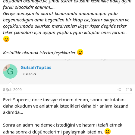
başladım okumaya,ve şimdi tekrar okusam kesinlikle bakış açım
farklı olacakdır eminim....
Geriye dönüşümlü olarak konusunda anlamadıgım yada
begenmedigim ama begenilen bir kitap ise,tekrar okuyorum ve
çoçuklarımada okurken merdivenleri ikişer ikişer degilde,teker
teker çıkmaları için uygun yaşda uygun kitaplar öneriyorum..
Kesinlikle okumak isterim,teşekkürler
GulsahToptas
OP
G
Kullanıcı
8 Şub 2009
#10
Evet Superisi; önce tavsiye etmem dedim, sonra bir kitabını
daha okudum ve anlatmak istedikleri daha bir anlam kazandı
aklımda...
Sonra anladım ne demek istediğini ve hatamı telafi etmek
adına sonraki düşüncelerimi paylaşmak istedim.