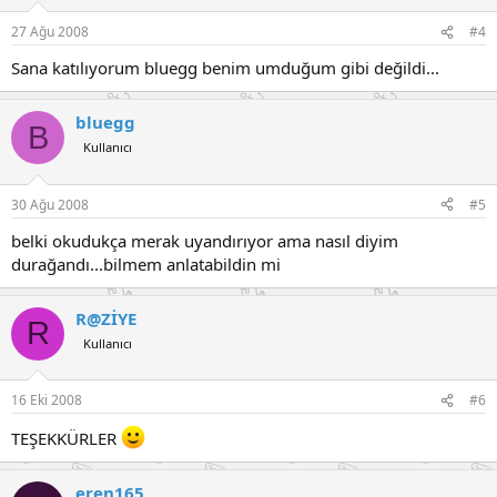
27 Ağu 2008
#4
Sana katılıyorum bluegg benim umduğum gibi değildi...
bluegg
B
Kullanıcı
30 Ağu 2008
#5
belki okudukça merak uyandırıyor ama nasıl diyim
durağandı...bilmem anlatabildin mi
R@ZİYE
R
Kullanıcı
16 Eki 2008
#6
TEŞEKKÜRLER
eren165