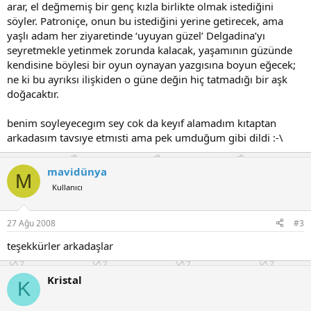
arar, el değmemiş bir genç kızla birlikte olmak istediğini
söyler. Patroniçe, onun bu istediğini yerine getirecek, ama
yaşlı adam her ziyaretinde ‘uyuyan güzel’ Delgadina’yı
seyretmekle yetinmek zorunda kalacak, yaşamının güzünde
kendisine böylesi bir oyun oynayan yazgısına boyun eğecek;
ne ki bu ayrıksı ilişkiden o güne değin hiç tatmadığı bir aşk
doğacaktır.
benim soyleyecegım sey cok da keyıf alamadım kıtaptan
arkadasım tavsıye etmısti ama pek umduğum gibi dildi :-\
mavidünya
M
Kullanıcı
27 Ağu 2008
#3
teşekkürler arkadaşlar
Kristal
K