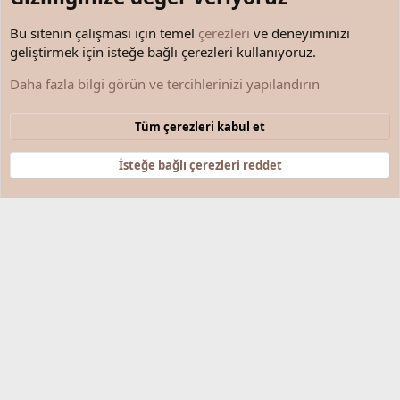
Bu sitenin çalışması için temel
çerezleri
ve deneyiminizi
geliştirmek için isteğe bağlı çerezleri kullanıyoruz.
En Son Okuduğum Kitap
Daha fazla bilgi görün ve tercihlerinizi yapılandırın
Çerezler
Türkçe (TR)
Tüm çerezleri kabul et
Bize ulaşın
Şartlar ve kurallar
Gizlilik politikası
Yardım
Anasayfa
R
S
İsteğe bağlı çerezleri reddet
S
®
Community platform by XenForo
© 2010-2025 XenForo Ltd.