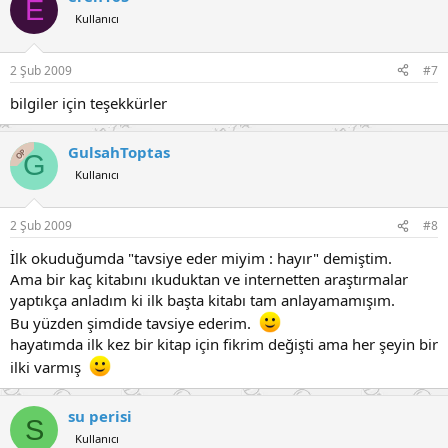
E
Kullanıcı
2 Şub 2009
#7
bilgiler için teşekkürler
GulsahToptas
OP
G
Kullanıcı
2 Şub 2009
#8
İlk okuduğumda "tavsiye eder miyim : hayır" demiştim.
Ama bir kaç kitabını ıkuduktan ve internetten araştırmalar
yaptıkça anladım ki ilk başta kitabı tam anlayamamışım.
Bu yüzden şimdide tavsiye ederim.
hayatımda ilk kez bir kitap için fikrim değişti ama her şeyin bir
ilki varmış
su perisi
S
Kullanıcı