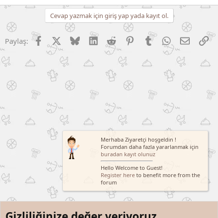
Cevap yazmak için giriş yap yada kayıt ol.
Facebook
X (Twitter)
Bluesky
LinkedIn
Reddit
Pinterest
Tumblr
WhatsApp
E-posta
Li
Paylaş:
Merhaba Ziyaretçi hoşgeldin !
Forumdan daha fazla yararlanmak için
buradan kayıt olunuz
Hello Welcome to Guest!
Register here
to benefit more from the
forum
Gizliliğinize değer veriyoruz