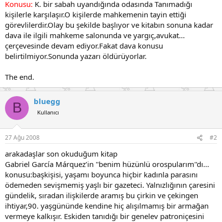
Konusu:
K. bir sabah uyandığında odasında Tanımadığı
kişilerle karşılaşır.O kişilerde mahkemenin tayin ettiği
görevlilerdir.Olay bu şekilde başlıyor ve kitabın sonuna kadar
dava ile ilgili mahkeme salonunda ve yargıç,avukat...
çerçevesinde devam ediyor.Fakat dava konusu
belirtilmiyor.Sonunda yazarı öldürüyorlar.
The end.
bluegg
B
Kullanıcı
27 Ağu 2008
#2
arakadaşlar son okuduğum kitap
Gabriel García Márquez’in ''benim hüzünlü orospularım''dı...
konusu:başkişisi, yaşamı boyunca hiçbir kadınla parasını
ödemeden sevişmemiş yaşlı bir gazeteci. Yalnızlığının çaresini
gündelik, sıradan ilişkilerde aramış bu çirkin ve çekingen
ihtiyar,90. yaşgününde kendine hiç alışılmamış bir armağan
vermeye kalkışır. Eskiden tanıdığı bir genelev patroniçesini