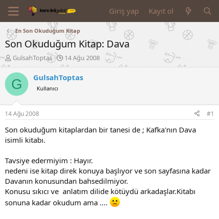
Giriş yap
Kayıt ol
En Son Okuduğum Kitap
Son Okuduğum Kitap: Dava
K
B
GulsahToptas
14 Ağu 2008
o
a
n
ş
GulsahToptas
G
u
l
Kullanıcı
y
a
u
n
B
g
14 Ağu 2008
#1
a
ı
ş
ç
Son okuduğum kitaplardan bir tanesi de ; Kafka'nın Dava
l
t
isimli kitabı.
a
a
t
r
Tavsiye edermiyim : Hayır.
a
i
nedeni ise kitap direk konuya başlıyor ve son sayfasına kadar
n
h
Davanın konusundan bahsedilmiyor.
i
Konusu sıkıcı ve anlatım dilide kötüydü arkadaşlar.Kitabı
sonuna kadar okudum ama ....