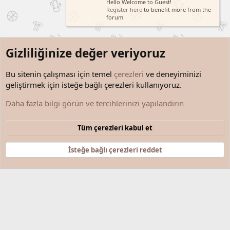
Hello Welcome to Guest!
Register here
to benefit more from the
forum
Gizliliğinize değer veriyoruz
Bu sitenin çalışması için temel
çerezleri
ve deneyiminizi
geliştirmek için isteğe bağlı çerezleri kullanıyoruz.
Kim, Neyi, Nasıl Başardı?
Daha fazla bilgi görün ve tercihlerinizi yapılandırın
Çerezler
Türkçe (TR)
Tüm çerezleri kabul et
Bize ulaşın
Şartlar ve kurallar
Gizlilik politikası
Yardım
Anasayfa
R
S
İsteğe bağlı çerezleri reddet
S
®
Community platform by XenForo
© 2010-2025 XenForo Ltd.