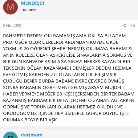
MENEKŞE1
M
Kullanıcı
8 Nis 2008
#6
RAHMETLİ DEDEM OKUYAMAMIŞ AMA OKUSA BU ADAM
PROFÖSÖR OLUR DERLERDİ ARDINDAN KÖYDE OKUL
YOKMUŞ 20 ÖĞRENCİ ŞEHRE İNERMİŞ OKUMAYA BABAMI ŞU
ANIN KULELİSİ OLAN ASKERİ LİSE SINAVLARINA SOKMUŞ VE
BİR GÜN KAHVEDE ASIM AĞA SINAVI HERKES KAZANDI BİR
TEK SENİN OĞLAN KAZANAMDI DEMİŞLER DEDEM HIŞIMLA
EVE GİTMİŞ KAREDENİZLİ OLANLAR BİLİRLER ŞİMŞİR
ÇUBUĞU DENİR BURDA BABAMI EVİRE ÇEVİRE DÖVMÜŞ
SONRA BABAMIN ÖĞRETMENİ GELMİŞ AKŞAM MÜJDELİ
HABER VERMEYE MEĞER 20 KİŞİ İÇERSİNDEN BİR TEK BABAM
KAZANMIŞ BABBAM İLK DEFA DEDEMİ O ZAMAN AĞLARKEN
GÖRMÜŞ VE TORUNLARI OLARAK HEPİMİZ OKUDUK VE
OKUDUĞUMUZ İÇİNDE HEP BİZLERLE GURUR DUYDU İŞTE
OKUMAK BÖYLE BİR AŞK ...........
darjmam