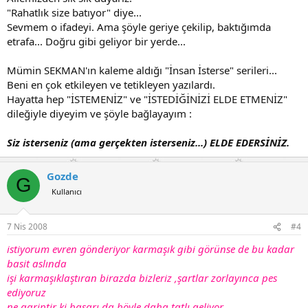
"Rahatlık size batıyor" diye...
Sevmem o ifadeyi. Ama şöyle geriye çekilip, baktığımda
etrafa... Doğru gibi geliyor bir yerde...
Mümin SEKMAN'ın kaleme aldığı "İnsan İsterse" serileri...
Beni en çok etkileyen ve tetikleyen yazılardı.
Hayatta hep "İSTEMENİZ" ve "İSTEDİĞİNİZİ ELDE ETMENİZ"
dileğiyle diyeyim ve şöyle bağlayayım :
Siz isterseniz (ama gerçekten isterseniz...) ELDE EDERSİNİZ.
Gozde
G
Kullanıcı
7 Nis 2008
#4
istiyorum evren gönderiyor karmaşık gibi görünse de bu kadar
basit aslında
işi karmaşıklaştıran birazda bizleriz ,şartlar zorlayınca pes
ediyoruz
ne gariptir ki başarı da böyle daha tatlı geliyor