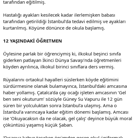
tarafından eğitilmiş.
Hastalığı ayakları kesilecek kadar ilerlemişken babası
tarafından getirildiği İstanbul’da tedavi edilmiş ve ayakları
kurtarılmış. Köyüne dönünce de okula başlamış.
12 YAŞINDAKİ ÖĞRETMEN
Öylesine parlak bir öğrenciymiş ki, ilkokul beşinci sınıfa
giderken patlayan İkinci Dünya Savaşı’nda öğretmenleri
köyden ayrılınca, ilkokul birinci sınıflara ders vermiş.
Rüyalarını ortaokul hayalleri süslerken köyde eğitimini
sürdürmesine olanak bulamayınca, İstanbul’daki amcasına
haber yollamış. Çatalca’da çay ocağı işleten amcasının ‘Gel
ben seni okuturum’ sözüyle Güney Su Vapuru ile 12 gün
süren bir yolculuktan sonra İstanbul’a ulaşmış. Ama o
İstanbul’a varıncaya kadar eğitim dönemi başlamış. Amcası
ise ‘Okuyacaksın da ne olacak, gel çalış’ deyince büyük moral
çöküntüsü yaşamış küçük Şaban.
‘Dışarıya kahve taşırken önümden geçen okul üniformalı