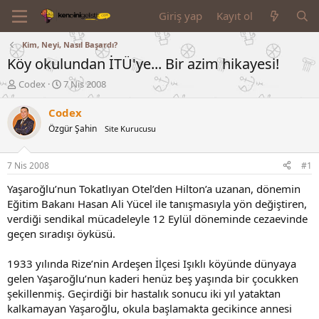
Giriş yap
Kayıt ol
Kim, Neyi, Nasıl Başardı?
Köy okulundan İTÜ'ye... Bir azim hikayesi!
K
B
Codex
7 Nis 2008
o
a
n
ş
Codex
u
l
Özgür Şahin
Site Kurucusu
y
a
u
n
B
g
7 Nis 2008
#1
a
ı
ş
ç
Yaşaroğlu’nun Tokatlıyan Otel’den Hilton’a uzanan, dönemin
l
t
Eğitim Bakanı Hasan Ali Yücel ile tanışmasıyla yön değiştiren,
a
a
verdiği sendikal mücadeleyle 12 Eylül döneminde cezaevinde
t
r
geçen sıradışı öyküsü.
a
i
n
h
1933 yılında Rize’nin Ardeşen İlçesi Işıklı köyünde dünyaya
i
gelen Yaşaroğlu’nun kaderi henüz beş yaşında bir çocukken
şekillenmiş. Geçirdiği bir hastalık sonucu iki yıl yataktan
kalkamayan Yaşaroğlu, okula başlamakta gecikince annesi