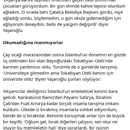
çocukları görüyordum. Bir gün elimde kahve tepsisi oturdum
ağladım. O sırada beni Çatalca Belediye Başkanı gördü, niye
ağladığı sordu. Söylemedim, o gün okula gidemediğim için
ağlıyorum deseydim, belki de yazgım değişirdi’ diyor
Yaşaroğlu.
Okumadığına inanmıyorlar
Çay ocağı macerasından sonra İstanbul’un dönemin en gözde
üç otelinden biri olan Beyoğlu’daki Tokatlıyan Oteli’nde
barmen yardımcısı oldu. Turizmle de o günlerde tanışmış.
‘Üniversiteye gitmedim ama Tokatlıyan Oteli benim için
üniversite oldu’ diyen Yaşaroğlu şunları söylüyor:
‘Akşamcılar dediğimiz İstanbul’un entelektüel kesimi bara
gelirdi. Karikatürist Ramiz’den Peyami Safa’ya, İbrahim
Çallı’dan Fuat Arna’ya kadar birçok insanla tanışma imkanı
buldum. Ülkede iz bırakmış insanlarla sohbet ediyordum,
bende de iz bıraktılar. Benimle konuşmak onlar için de büyük
bir keyifti. ‘Oğlum gel, bırak diğerleri çalışsın, sen otur ne
oluyor bu memleketin hali’ diye sorarlardı. Bir işçinin