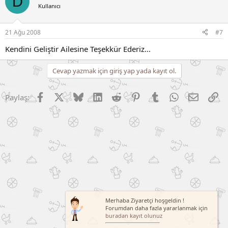
D
Kullanıcı
21 Ağu 2008
#7
Kendini Geliştir Ailesine Teşekkür Ederiz...
Cevap yazmak için giriş yap yada kayıt ol.
Facebook
X (Twitter)
Bluesky
LinkedIn
Reddit
Pinterest
Tumblr
WhatsApp
E-posta
Li
Paylaş:
Merhaba Ziyaretçi hoşgeldin !
Forumdan daha fazla yararlanmak için
buradan kayıt olunuz