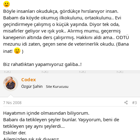
Böyle insanları okudukça, gördükçe hırslanıyor insan.
Babam da köyde okumuş ilkokulunu, ortaokulunu.. Evi
geçindirmeye çalışmış o küçük yaşında. Diyor tek oda,
misafirler geliyor ve ışık yok.. Alırmış mumu, geçermiş
kanepenin altında ders çalışırmış. Hakkını aldı ama.. ODTÜ
mezunu idi zaten, geçen sene de veterinerlik okudu. (Bana
inat!
)
Biz rahatlıktan yapamıyoruz galiba..!
Codex
OP
Özgür Şahin
Site Kurucusu
7 Nis 2008
#3
Hayatımın içinde olmasından biliyorum.
Babanı da tetikleyen şeyler bunlar. Yaşıyorum, beni de
tetikleyen şey aynı şeylerdi...
Eskiler der.
Ailemizden sık sık duyarız.