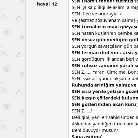
SEN İslam'ı rehber tutmuş 
hayal_12
a
a
SEN iyi kalpliliği ile aklımı almı
t
r
SEN iffeti ve onuruyla../
a
i
Ve şaşmaz sözüylenam salmış y
n
h
i
SEN turnaların mavi gözyaşı
SEN hazan kuşlarının pembe kan
SEN onsuz gülemediğim güll
SEN yorgun savaşçıların gün ba
SEN ferman dinlemez arsız 
SEN gördüğüm ilk andan beri v
SEN ruhsuz zamanın yaralı s
SEN Z....., Yaren, Cimcime, Bonc
SEN ıssız bir günün akşamındak
Ruhunda eridiğim yalnız ve 
SEN ıssız yerde yetişen güz
SEN kızgın çöllerdeki bulun
SEN gözlerimden akan kuru 
SEN Z...../
Deli gibi, yani en sahicisinden 
Aşkından yandığım taze damla
Beni duyuyor musun/
Sana aşığım/