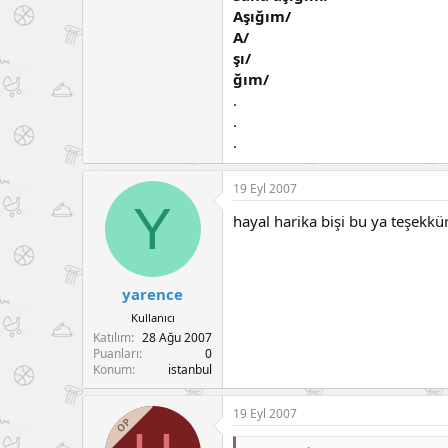
Aşığım/
A/
şı/
ğım/
.
.
.
19 Eyl 2007
Y
hayal harika bişi bu ya teşekkür
yarence
Kullanıcı
Katılım
28 Ağu 2007
Puanları
0
Konum
istanbul
19 Eyl 2007
OP