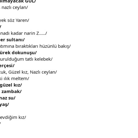
solmayacak GÜL/
ş nazlı ceylan/
ek söz Yaren/
/
adı kadar narin Z...../
er sultanı/
tımına bıraktıkları hüzünlü bakış/
yürek dokunuşu/
urulduğum tatlı kelebek/
erçesi/
uk, Güzel kız, Nazlı ceylan/
i ılık meltem/
güzel kız/
el zambak/
maz su/
yaş/
sevdiğim kız/
/