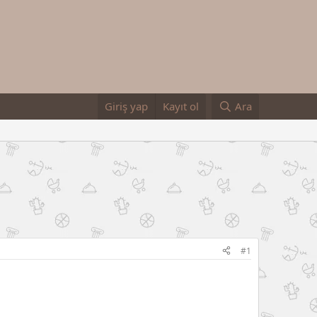
Giriş yap
Kayıt ol
Ara
#1