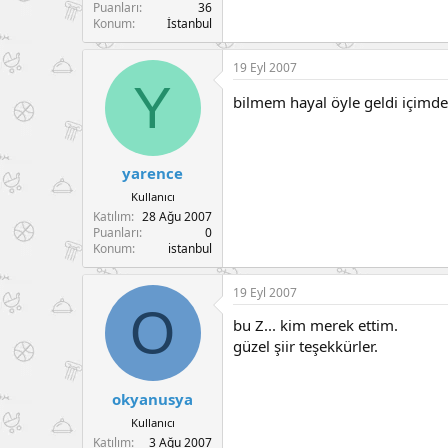
Puanları
36
Konum
İstanbul
19 Eyl 2007
Y
bilmem hayal öyle geldi içimd
yarence
Kullanıcı
Katılım
28 Ağu 2007
Puanları
0
Konum
istanbul
19 Eyl 2007
O
bu Z... kim merek ettim.
güzel şiir teşekkürler.
okyanusya
Kullanıcı
Katılım
3 Ağu 2007