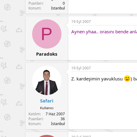
Puanları
0
Konum
İstanbul
19 Eyl 2007
P
Aynen yhaa.. orasını bende anla
Paradoks
19 Eyl 2007
Z. kardeşimin yavuklusu
) 
Safari
Kullanıcı
Katılım
7 Haz 2007
Puanları
36
Konum
İstanbul