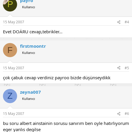
payro
OP
P
Kullanıcı
15 May 2007
#4
Evet DOÄRU cevap,tebrikler...
firstmoontr
F
Kullanıcı
15 May 2007
#5
çok çabuk cevap verdiniz payroo bizde düşünseydikk
zeyna007
Z
Kullanıcı
15 May 2007
#6
bu soru albert ainstainin sorusu sanırım ben oyle hatırlıyorum
eger yanlıs degilse