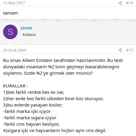
16 May 2007
#14
tamam
sinos
S
Kullanıcı
29 Ocak 2009
#15
Bu sinav Albert Einstein tarafindan hazirlanmistir. Bu testi
dünyadaki insanlarin %2'sinin geçmeyi basarabilecegini
söylemis. Sizde %2'ye girmek ister misiniz?
KURALLAR :
1)bes farkli renkte bes ev var,
2)her evde bes farkli ülkeden birer kisi oturuyor,
3)bu evlerde yasayan kisiler;
-farkli marka içki içiyor
-farkli marka sigara içiyor
-farkli cins hayvan besliyor,
4)sigara içki ve hayvanlarin hiçbiri ayni cins degil.