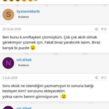
SystemMaiN
S
Kullanıcı
29 Ocak 2009
#16
Ben bunu 6.sınıftayken çözmüştüm. Çok çok akıllı olmak
gerekmiyor çözmek için. Fakat biraz yaratıcılık lazım. Biraz
karışık bi puzzle
nil.dilek
N
Kullanıcı
3 Şub 2009
#17
Soru eksik ne istendiğini yazmamışsın ki sonuna balığı
besleyen kim? sorusunu ekleyecektin
yoksa varmı benmi görmüyorum :
nil.dilek