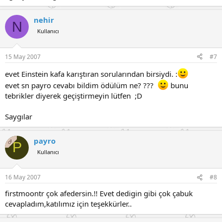
nehir
N
Kullanıcı
15 May 2007
#7
evet Einstein kafa karıştıran sorularından birsiydi. :
evet sn payro cevabı bildim ödülüm ne? ???
bunu
tebrikler diyerek geçiştirmeyin lütfen ;D
Saygılar
payro
OP
P
Kullanıcı
16 May 2007
#8
firstmoontr çok afedersin.!! Evet dedigin gibi çok çabuk
cevapladım,katılımız için teşekkürler..