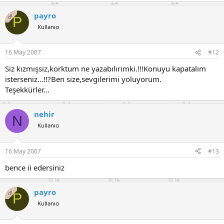
payro
OP
P
Kullanıcı
16 May 2007
#12
Siz kızmışsız,korktum ne yazabılırımki.!!!Konuyu kapatalım
isterseniz...!!?Ben size,sevgilerimi yoluyorum.
Teşekkürler...
nehir
N
Kullanıcı
16 May 2007
#13
bence ii edersiniz
payro
OP
P
Kullanıcı