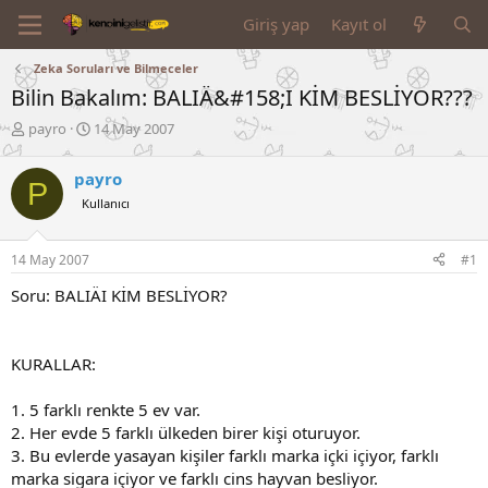
Giriş yap
Kayıt ol
Zeka Soruları ve Bilmeceler
Bilin Bakalım: BALIÄ&#158;I KİM BESLİYOR???
K
B
payro
14 May 2007
o
a
n
ş
payro
P
u
l
Kullanıcı
y
a
u
n
B
g
14 May 2007
#1
a
ı
ş
ç
Soru: BALIÄI KİM BESLİYOR?
l
t
a
a
t
r
KURALLAR:
a
i
n
h
i
1. 5 farklı renkte 5 ev var.
2. Her evde 5 farklı ülkeden birer kişi oturuyor.
3. Bu evlerde yasayan kişiler farklı marka içki içiyor, farklı
marka sigara içiyor ve farklı cins hayvan besliyor.