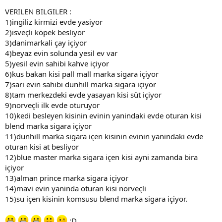
VERILEN BILGILER :
1)ingiliz kirmizi evde yasiyor
2)isveçli köpek besliyor
3)danimarkali çay içiyor
4)beyaz evin solunda yesil ev var
5)yesil evin sahibi kahve içiyor
6)kus bakan kisi pall mall marka sigara içiyor
7)sari evin sahibi dunhill marka sigara içiyor
8)tam merkezdeki evde yasayan kisi süt içiyor
9)norveçli ilk evde oturuyor
10)kedi besleyen kisinin evinin yanindaki evde oturan kisi
blend marka sigara içiyor
11)dunhill marka sigara içen kisinin evinin yanindaki evde
oturan kisi at besliyor
12)blue master marka sigara içen kisi ayni zamanda bira
içiyor
13)alman prince marka sigara içiyor
14)mavi evin yaninda oturan kisi norveçli
15)su içen kisinin komsusu blend marka sigara içiyor.
;D