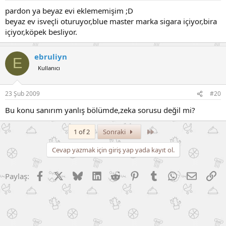
pardon ya beyaz evi eklememişim ;D
beyaz ev isveçli oturuyor,blue master marka sigara içiyor,bira
içiyor,köpek besliyor.
ebruliyn
E
Kullanıcı
23 Şub 2009
#20
Bu konu sanırım yanlış bölümde,zeka sorusu değil mi?
Son
1 of 2
Sonraki
Cevap yazmak için giriş yap yada kayıt ol.
Facebook
X (Twitter)
Bluesky
LinkedIn
Reddit
Pinterest
Tumblr
WhatsApp
E-posta
Li
Paylaş: