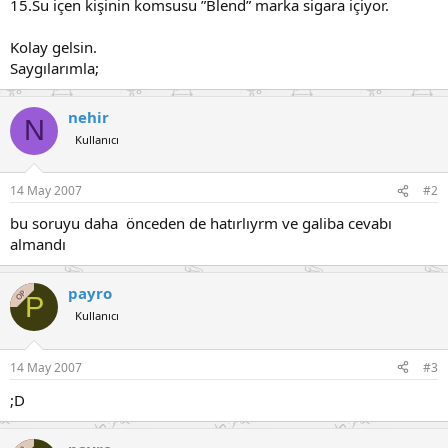
15.Su içen kişinin komsusu ”Blend” marka sigara içiyor.
Kolay gelsin.
Saygılarımla;
nehir
N
Kullanıcı
14 May 2007
#2
bu soruyu daha önceden de hatırlıyrm ve galiba cevabı
almandı
payro
OP
P
Kullanıcı
14 May 2007
#3
;D