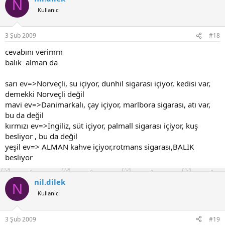
N
Kullanıcı
3 Şub 2009
#18
cevabını verimm
balık alman da
sarı ev=>Norveçli, su içiyor, dunhil sigarası içiyor, kedisi var,
demekki Norveçli değil
mavi ev=>Danimarkalı, çay içiyor, marlbora sigarası, atı var,
bu da değil
kırmızı ev=>İngiliz, süt içiyor, palmall sigarası içiyor, kuş
besliyor , bu da değil
yeşil ev=> ALMAN kahve içiyor,rotmans sigarası,BALIK
besliyor
nil.dilek
N
Kullanıcı
3 Şub 2009
#19