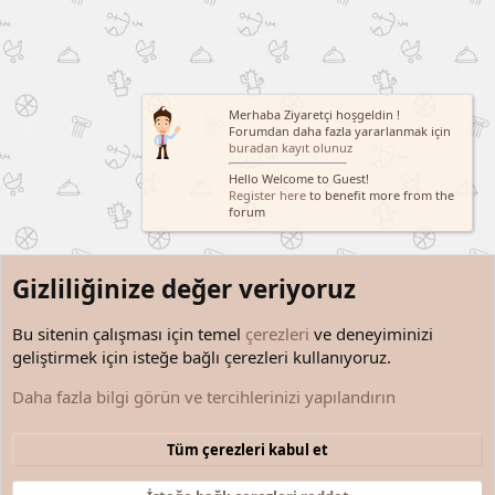
Merhaba Ziyaretçi hoşgeldin !
Forumdan daha fazla yararlanmak için
buradan kayıt olunuz
Hello Welcome to Guest!
Register here
to benefit more from the
forum
Gizliliğinize değer veriyoruz
Bu sitenin çalışması için temel
çerezleri
ve deneyiminizi
geliştirmek için isteğe bağlı çerezleri kullanıyoruz.
Zeka Soruları ve Bilmeceler
Daha fazla bilgi görün ve tercihlerinizi yapılandırın
Çerezler
Türkçe (TR)
Tüm çerezleri kabul et
Bize ulaşın
Şartlar ve kurallar
Gizlilik politikası
Yardım
Anasayfa
R
S