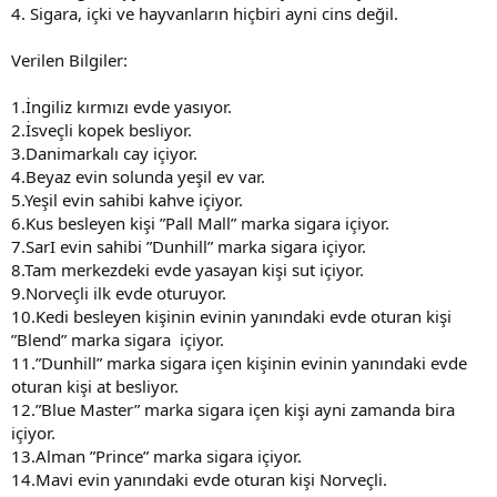
4. Sigara, içki ve hayvanların hiçbiri ayni cins değil.
Verilen Bilgiler:
1.İngiliz kırmızı evde yasıyor.
2.İsveçli kopek besliyor.
3.Danimarkalı cay içiyor.
4.Beyaz evin solunda yeşil ev var.
5.Yeşil evin sahibi kahve içiyor.
6.Kus besleyen kişi ”Pall Mall” marka sigara içiyor.
7.SarI evin sahibi ”Dunhill” marka sigara içiyor.
8.Tam merkezdeki evde yasayan kişi sut içiyor.
9.Norveçli ilk evde oturuyor.
10.Kedi besleyen kişinin evinin yanındaki evde oturan kişi
”Blend” marka sigara içiyor.
11.”Dunhill” marka sigara içen kişinin evinin yanındaki evde
oturan kişi at besliyor.
12.”Blue Master” marka sigara içen kişi ayni zamanda bira
içiyor.
13.Alman ”Prince” marka sigara içiyor.
14.Mavi evin yanındaki evde oturan kişi Norveçli.